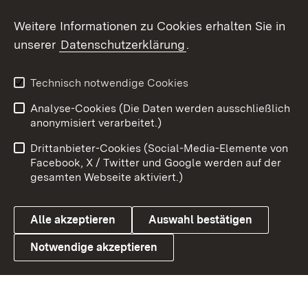
Social Wall
Weitere Informationen zu Cookies erhalten Sie in
unserer
Datenschutzerklärung
.
X / Twitter
Youtube
Technisch notwendige Cookies
Analyse-Cookies (Die Daten werden ausschließlich
Zum 
anonymisiert verarbeitet.)
Impressum
Kontakt
Drittanbieter-Cookies (Social-Media-Elemente von
Benutzungshinweise
Barrierefreiheit
Facebook, X / Twitter und Google werden auf der
gesamten Webseite aktiviert.)
Datenschutz
Cookies
Alle akzeptieren
Auswahl bestätigen
Notwendige akzeptieren
Link zum Landesportal