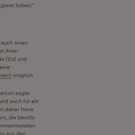
gleist haben.“
 auch einen
n ihren
e l’Est und
eine
(Öffnet in neuem Fenster)
nect
möglich.
terium sagte:
ird auch für ein
on daher freue
n, die bereits
 Sommermonaten
en aus den