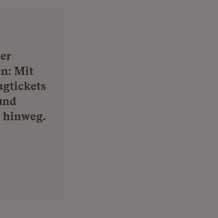
er
n: Mit
ugtickets
und
n hinweg.
n