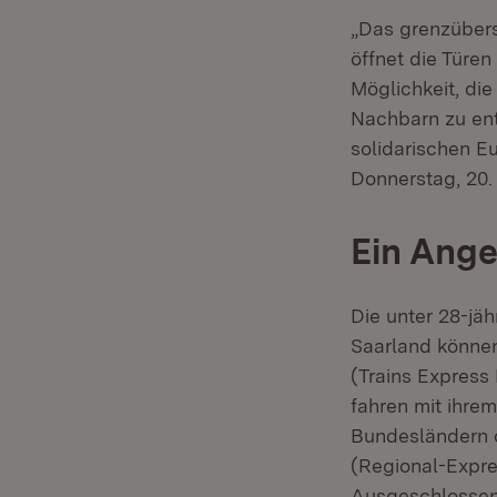
„Das grenzübers
öffnet die Türe
Möglichkeit, di
Nachbarn zu ent
solidarischen E
Donnerstag, 20.
Ein Ange
Die unter 28-jä
Saarland könne
(Trains Express 
fahren mit ihre
Bundesländern o
(Regional-Expre
Ausgeschlossen 