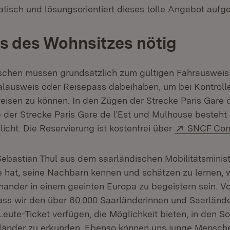
isch und lösungsorientiert dieses tolle Angebot aufge
 des Wohnsitzes nötig
schen müssen grundsätzlich zum gültigen Fahrausweis
alausweis oder Reisepass dabeihaben, um bei Kontrolle
isen zu können. In den Zügen der Strecke Paris Gare d
 der Strecke Paris Gare de l’Est und Mulhouse besteht 
Extern:
icht. Die Reservierung ist kostenfrei über
SNCF Con
Sebastian Thul aus dem saarländischen Mobilitätsminis
 hat, seine Nachbarn kennen und schätzen zu lernen, w
inander in einem geeinten Europa zu begeistern sein. V
dass wir den über 60.000 Saarländerinnen und Saarländer
Leute-Ticket verfügen, die Möglichkeit bieten, in den
länder zu erkunden. Ebenso können uns junge Mensch