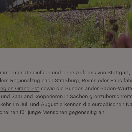
mmermonate einfach und ohne Aufpreis von Stuttgart,
dem Regionalzug nach Straßburg, Reims oder Paris fah
xtern:
(Öffnet in neuem Fenster)
égion Grand Est
sowie die Bundesländer Baden-Württ
 und Saarland kooperieren in Sachen grenzüberschrei
rkehr. Im Juli und August erkennen die europäischen N
cheinen für junge Menschen gegenseitig an.