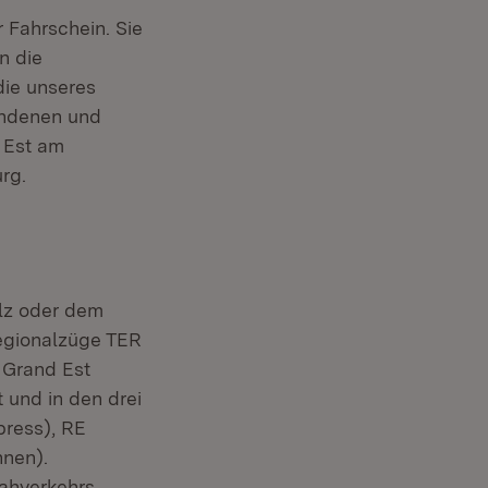
 Fahrschein. Sie
n die
die unseres
bundenen und
d Est am
rg.
lz oder dem
ster)
egionalzüge TER
n Grand Est
 und in den drei
press), RE
hnen).
ahverkehrs.