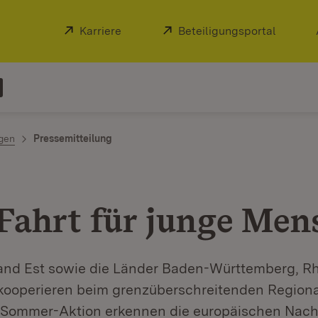
Extern:
Karriere
(Öffnet in neuem Fenster)
Extern:
Beteiligungsportal
(Öffnet
ngen
Pressemitteilung
 Fahrt für junge Me
and Est sowie die Länder Baden-Württemberg, Rh
kooperieren beim grenzüberschreitenden Regiona
 Sommer-Aktion erkennen die europäischen Nac