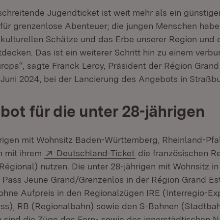
chreitende Jugendticket ist weit mehr als ein günstiger
n für grenzenlose Abenteuer; die jungen Menschen habe
e kulturellen Schätze und das Erbe unserer Region und 
decken. Das ist ein weiterer Schritt hin zu einem ver
uropa“, sagte Franck Leroy, Präsident der Région Gran
 Juni 2024, bei der Lancierung des Angebots in Straßbu
bot für die unter 28-jährigen
hrigen mit Wohnsitz Baden-Württemberg, Rheinland-Pfa
Extern:
(Öffnet in neuem Fen
n mit ihrem
Deutschland-Ticket
die französischen R
Régional) nutzen. Die unter 28-jährigen mit Wohnsitz i
m Pass Jeune Grand/Grenzenlos in der Région Grand Est
hne Aufpreis in den Regionalzügen IRE (Interregio-Ex
ss), RB (Regionalbahn) sowie den S-Bahnen (Stadtba
sind die Züge des Fern- sowie des innerstädtischen N