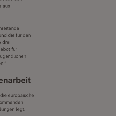
s aus
hreitende
nd die für den
 drei
ebot für
Jugendlichen
n.“
enarbeit
e die europäische
n kommenden
dungen legt.