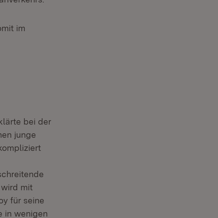
mit im
lärte bei der
nen junge
ompliziert
schreitende
wird mit
y für seine
e in wenigen