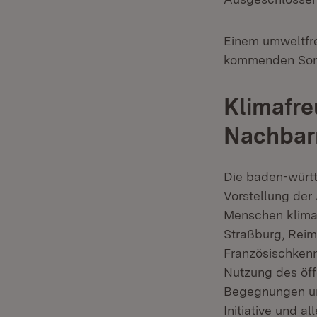
Einem umweltfre
kommenden Som
Klimafre
Nachbarr
Die baden-würt
Vorstellung der
Menschen klimaf
Straßburg, Reim
Französischkenn
Nutzung des öff
Begegnungen und
Initiative und 