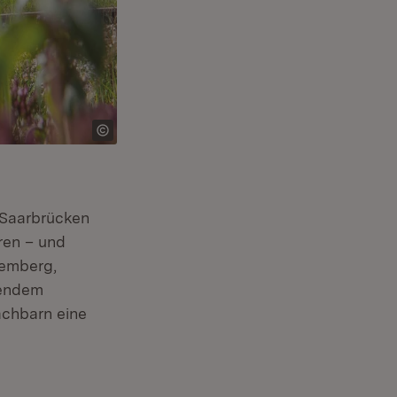
 Saarbrücken
ren – und
emberg,
tendem
achbarn eine