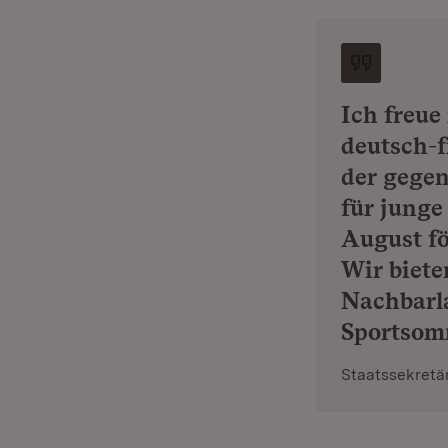
Ich freue
deutsch-f
der gegen
für jung
August fö
Wir biet
Nachbarla
Sportsomm
Staatssekretär