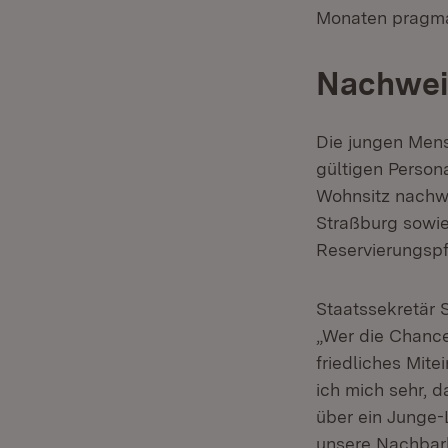
Monaten pragmat
Nachweis
Die jungen Men
gültigen Person
Wohnsitz nachwe
Straßburg sowie
Reservierungspfl
Staatssekretär 
„Wer die Chance
friedliches Mite
ich mich sehr, 
über ein Junge-
unsere Nachbar