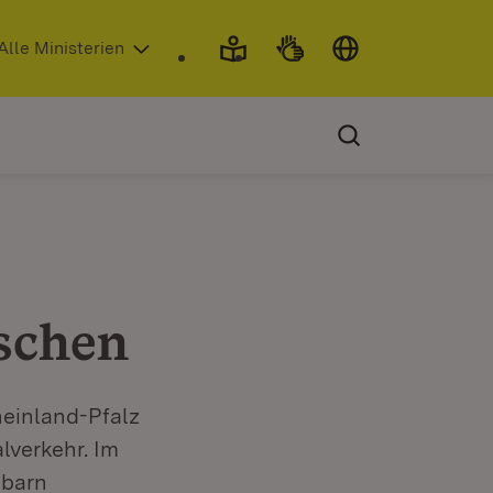
 in neuem Fenster)
Alle Ministerien
nschen
einland-Pfalz
lverkehr. Im
hbarn