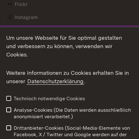
Flickr
Instagram
LinkedIn
Um unsere Webseite für Sie optimal gestalten
Mastodon
und verbessern zu können, verwenden wir
Cookies.
Messenger
Social Wall
Weitere Informationen zu Cookies erhalten Sie in
unserer
Datenschutzerklärung
.
X / Twitter
Youtube
Technisch notwendige Cookies
Analyse-Cookies (Die Daten werden ausschließlich
Zum 
anonymisiert verarbeitet.)
Impressum
Kontakt
Drittanbieter-Cookies (Social-Media-Elemente von
Benutzungshinweise
Barrierefreiheit
Facebook, X / Twitter und Google werden auf der