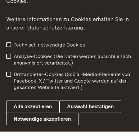
Cookies.
Messenger
Social Wall
Weitere Informationen zu Cookies erhalten Sie in
unserer
Datenschutzerklärung
.
X / Twitter
Youtube
Technisch notwendige Cookies
Analyse-Cookies (Die Daten werden ausschließlich
Zum 
anonymisiert verarbeitet.)
Impressum
Kontakt
Drittanbieter-Cookies (Social-Media-Elemente von
Benutzungshinweise
Barrierefreiheit
Facebook, X / Twitter und Google werden auf der
gesamten Webseite aktiviert.)
Datenschutz
Cookies
Alle akzeptieren
Auswahl bestätigen
Notwendige akzeptieren
Link zum Landesportal