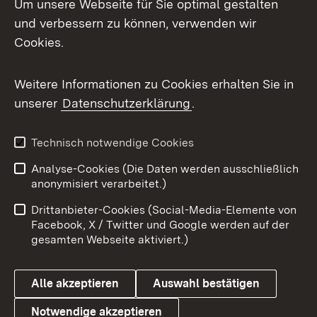
Um unsere Webseite für Sie optimal gestalten
Mastodon
und verbessern zu können, verwenden wir
Cookies.
Messenger
Social Wall
Weitere Informationen zu Cookies erhalten Sie in
unserer
Datenschutzerklärung
.
X / Twitter
Youtube
Technisch notwendige Cookies
Analyse-Cookies (Die Daten werden ausschließlich
Zum 
anonymisiert verarbeitet.)
Impressum
Kontakt
Drittanbieter-Cookies (Social-Media-Elemente von
Benutzungshinweise
Barrierefreiheit
Facebook, X / Twitter und Google werden auf der
gesamten Webseite aktiviert.)
Datenschutz
Cookies
Alle akzeptieren
Auswahl bestätigen
Notwendige akzeptieren