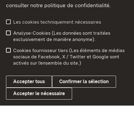
consulter notre politique de confidentialité.
Aperçu des thèmes
Les cookies techniquement nécessaires
Analyse-Cookies (Les données sont traitées
Débu
exclusivement de manière anonyme).
Mentions légales
Contact
Cookies fournisseur tiers (Les éléments de médias
Conseils d'utilisation
Confidentialité
sociaux de Facebook, X / Twitter et Google sont
activés sur l'ensemble du site.)
Cookies
Accepter tous
Confirmer la sélection
Accepter le nécessaire
Link zum Landesportal