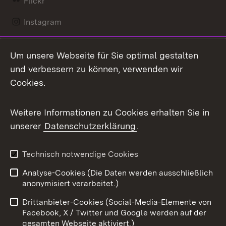
Flickr
Instagram
LinkedIn
Um unsere Webseite für Sie optimal gestalten
Mastodon
und verbessern zu können, verwenden wir
Cookies.
Messenger
Social Wall
Weitere Informationen zu Cookies erhalten Sie in
unserer
Datenschutzerklärung
.
X / Twitter
Youtube
Technisch notwendige Cookies
Analyse-Cookies (Die Daten werden ausschließlich
Zum 
anonymisiert verarbeitet.)
Impressum
Kontakt
Drittanbieter-Cookies (Social-Media-Elemente von
Benutzungshinweise
Barrierefreiheit
Facebook, X / Twitter und Google werden auf der
gesamten Webseite aktiviert.)
Datenschutz
Cookies