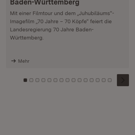
Baden-Württemberg
Mit einer Filmtour und dem „Juhubiläums“-
Imagefilm „70 Jahre – 70 Köpfe“ feiert die
Landesregierung 70 Jahre Baden-
Württemberg.
Mehr
Zu Kachel: 0
Zu Kachel: 1
Zu Kachel: 2
Zu Kachel: 3
Zu Kachel: 4
Zu Kachel: 5
Zu Kachel: 6
Zu Kachel: 7
Zu Kachel: 8
Zu Kachel: 9
Zu Kachel: 10
Zu Kachel: 11
Zu Kachel: 12
Zu Kachel: 1
Zu Kachel