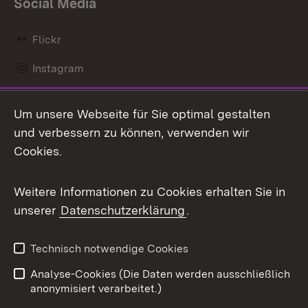
Social Media
Flickr
Instagram
LinkedIn
Um unsere Webseite für Sie optimal gestalten
Mastodon
und verbessern zu können, verwenden wir
Cookies.
Messenger
Social Wall
Weitere Informationen zu Cookies erhalten Sie in
unserer
Datenschutzerklärung
.
X / Twitter
Youtube
Technisch notwendige Cookies
Analyse-Cookies (Die Daten werden ausschließlich
Zum 
anonymisiert verarbeitet.)
Impressum
Kontakt