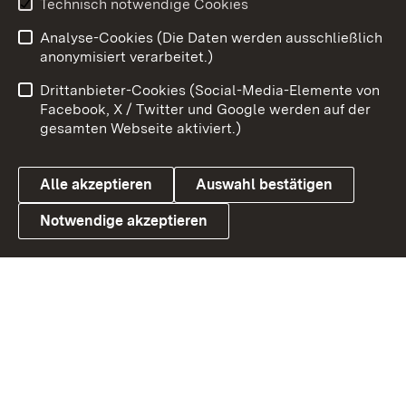
Technisch notwendige Cookies
Analyse-Cookies (Die Daten werden ausschließlich
Zum 
anonymisiert verarbeitet.)
Impressum
Kontakt
Drittanbieter-Cookies (Social-Media-Elemente von
Benutzungshinweise
Barrierefreiheit
Facebook, X / Twitter und Google werden auf der
gesamten Webseite aktiviert.)
Datenschutz
Cookies
Alle akzeptieren
Auswahl bestätigen
Notwendige akzeptieren
Link zum Landesportal