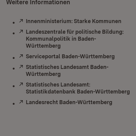
Weitere Informationen
Extern:
Innenministerium: Starke Kommunen
(Öffn
Extern:
Landeszentrale für politische Bildung:
Kommunalpolitik in Baden-
Württemberg
(Öffnet in neuem Fenster)
Extern:
Serviceportal Baden-Württemberg
(Öffnet 
Extern:
Statistisches Landesamt Baden-
Württemberg
(Öffnet in neuem Fenster)
Extern:
Statistisches Landesamt:
Statistikdatenbank Baden-Württemberg
(Ö
Extern:
Landesrecht Baden-Württemberg
(Öffnet 