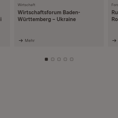
Wirtschaft
For
Wirtschaftsforum Baden-
Ru
i
Württemberg – Ukraine
Ro
Mehr
Zu Kachel: 0
Zu Kachel: 3
Zu Kachel: 6
Zu Kachel: 9
Zu Kachel: 12