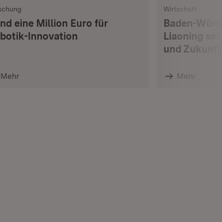
schung
Wirtschaft
nd eine Million Euro für
Baden-Würt
botik-Innovation
Liaoning set
und Zukunft
Mehr
Mehr