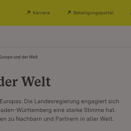
Extern:
Karriere
(Öffnet in neuem Fenster)
Extern:
Beteiligungsportal
(Öffnet
Europa und der Welt
der Welt
Europas. Die Landesregierung engagiert sich
 Baden-Württemberg eine starke Stimme hat.
en zu Nachbarn und Partnern in aller Welt.