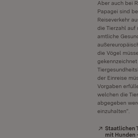
Aber auch bei R
Papagei sind be
Reiseverkehr au
die Tierzahl au
amtliche Gesund
außereuropäisch
die Vögel müsse
gekennzeichnet s
Tiergesundheitsb
der Einreise mü
Vorgaben erfülle
welchen die Tie
abgegeben werd
einzuhalten“.
Extern:
Staatlichen 
mit Hunden 