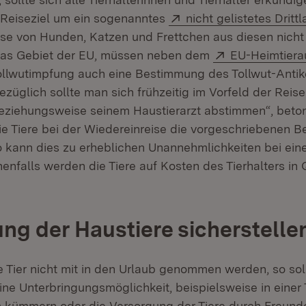
Extern:
 Reiseziel um ein sogenanntes
nicht gelistetes Dritt
ise von Hunden, Katzen und Frettchen aus diesen nicht 
Extern:
 das Gebiet der EU, müssen neben dem
EU-Heimtiera
Tollwutimpfung auch eine Bestimmung des Tollwut-Antikö
ezüglich sollte man sich frühzeitig im Vorfeld der Reise
beziehungsweise seinem Haustierarzt abstimmen“, beton
e Tiere bei der Wiedereinreise die vorgeschriebenen 
so kann dies zu erheblichen Unannehmlichkeiten bei eine
enfalls werden die Tiere auf Kosten des Tierhalters in
ng der Haustiere sicherstelle
 Tier nicht mit in den Urlaub genommen werden, so sol
ine Unterbringungsmöglichkeit, beispielsweise in einer
m kümmern oder die Versorgung der Tiere durch Freund