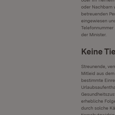
oder Nachbarn w
betreuenden Per
eingewiesen und
Telefonnummer h
der Minister.
Keine Ti
Streunende, verm
Mitleid aus dem 
bestimmte Einre
Urlaubsaufenthal
Gesundheitszust
erhebliche Folg
durch solche Kä
tierschutzwidri