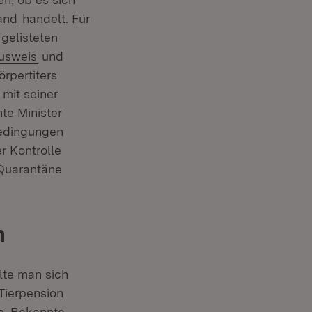
(Öffnet in neuem Fenster)
land
handelt. Für
gelisteten
(Öffnet in neuem Fenster)
usweis
und
rpertiters
 mit seiner
te Minister
Bedingungen
r Kontrolle
 Quarantäne
n
lte man sich
 Tierpension
e, Bekannte