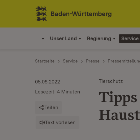
Zum Inhalt springen
Link zur Startseite
Unser Land
Regierung
Service
Startseite
Service
Presse
Pressemitteilu
Tierschutz
05.08.2022
Tipps
Lesezeit: 4 Minuten
Teilen
Haust
Text vorlesen