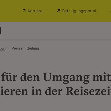
Extern:
Karriere
(Öffnet in neuem Fenster)
Extern:
Beteiligungsportal
(Öffnet
ngen
Pressemitteilung
 für den Umgang mi
ieren in der Reisezei