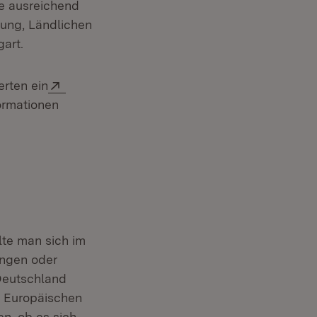
re ausreichend
rung, Ländlichen
art.
Extern:
erten ein
ormationen
lte man sich im
ungen oder
 Deutschland
r Europäischen
en, ob es sich