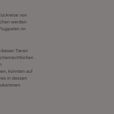
Rückreise von
rochen werden
Flugpaten im
 diesen Tieren
euchenrechtlichen
n
en, könnten auf
res in dessen
 zukommen.