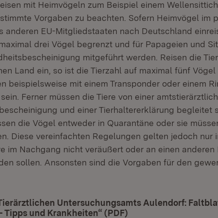
eisen mit Heimvögeln zum Beispiel einem Wellensittic
stimmte Vorgaben zu beachten. Sofern Heimvögel im p
s anderen EU-Mitgliedstaaten nach Deutschland einreise
f maximal drei Vögel begrenzt und für Papageien und Si
heitsbescheinigung mitgeführt werden. Reisen die Tie
en Land ein, so ist die Tierzahl auf maximal fünf Vöge
n beispielsweise mit einem Transponder oder einem R
ein. Ferner müssen die Tiere von einer amtstierärztlic
escheinigung und einer Tierhaltererklärung begleitet s
ssen die Vögel entweder in Quarantäne oder sie müssen
n. Diese vereinfachten Regelungen gelten jedoch nur in
re im Nachgang nicht veräußert oder an einen anderen 
en sollen. Ansonsten sind die Vorgaben für den gewe
Tierärztlichen Untersuchungsamts Aulendorf: Faltbla
– Tipps und Krankheiten“ (PDF)
(Öffnet in neuem Fens