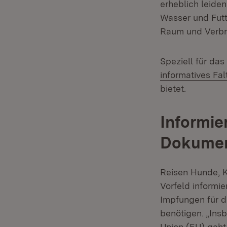
erheblich leiden
Wasser und Futt
Raum und Verbra
Speziell für da
informatives Fal
bietet.
Informier
Dokument
Reisen Hunde, K
Vorfeld informi
Impfungen für d
benötigen. „Ins
Union (EU) geht,