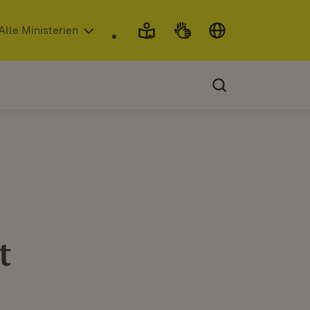
 in neuem Fenster)
Alle Ministerien
t
t