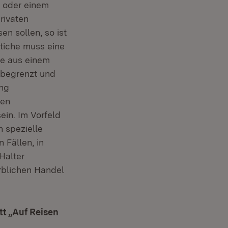
h oder einem
rivaten
n sollen, so ist
ttiche muss eine
re aus einem
l begrenzt und
ing
hen
ein. Im Vorfeld
 spezielle
 Fällen, in
Halter
rblichen Handel
tt „Auf Reisen
ter)