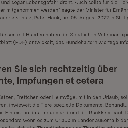
 und sogar Lebensgefahr droht. Auch sollte für die Tie
er mitgenommen werden“ sagte der Minister für Ernäh
ucherschutz, Peter Hauk, am 05. August 2022 in Stuttg
s Reisen mit Hunden haben die Staatlichen Veterinärexp
(Öffnet in neuem Fenster)
tblatt (PDF)
entwickelt, das Hundehaltern wichtige Inf
en Sie sich rechtzeitig über
e, Impfungen et cetera
atzen, Frettchen oder Heimvögel mit in den Urlaub, sol
eren, inwieweit die Tiere spezielle Dokumente, Behandl
ie Einreise in das Urlaubsland und die Rückkehr nach
besondere wenn es zum Urlaub in Länder außerhalb de
 sollte sich alle Tierhalterinnen und Tierhalter erkundig