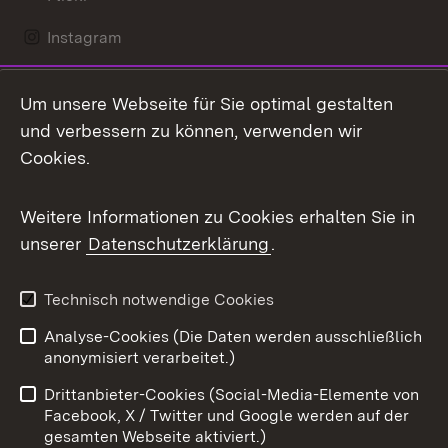
Instagram
LinkedIn
Um unsere Webseite für Sie optimal gestalten
Mastodon
und verbessern zu können, verwenden wir
Cookies.
Messenger
Social Wall
Weitere Informationen zu Cookies erhalten Sie in
unserer
Datenschutzerklärung
.
X / Twitter
Youtube
Technisch notwendige Cookies
Analyse-Cookies (Die Daten werden ausschließlich
Zum 
anonymisiert verarbeitet.)
Impressum
Kontakt
Drittanbieter-Cookies (Social-Media-Elemente von
Benutzungshinweise
Barrierefreiheit
Facebook, X / Twitter und Google werden auf der
gesamten Webseite aktiviert.)
Datenschutz
Cookies