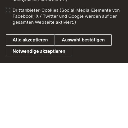
Impressum
Kontakt
Drittanbieter-Cookies (Social-Media-Elemente von
Benutzungshinweise
Barrierefreiheit
Facebook, X / Twitter und Google werden auf der
gesamten Webseite aktiviert.)
Datenschutz
Cookies
Alle akzeptieren
Auswahl bestätigen
Notwendige akzeptieren
Link zum Landesportal