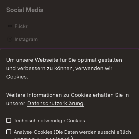
Social Media
Flickr
Instagram
LinkedIn
Um unsere Webseite für Sie optimal gestalten
Mastodon
und verbessern zu können, verwenden wir
Cookies.
Messenger
Social Wall
Weitere Informationen zu Cookies erhalten Sie in
unserer
Datenschutzerklärung
.
X / Twitter
Youtube
Technisch notwendige Cookies
Analyse-Cookies (Die Daten werden ausschließlich
Zum 
anonymisiert verarbeitet.)