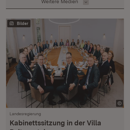
Inhalt auswählen
Weitere Medien
Bilder
Landesregierung
Kabinettssitzung in der Villa