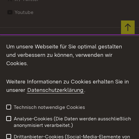
Youtube
Zum 
Impressum
Kontakt
Um unsere Webseite für Sie optimal gestalten
Benutzungshinweise
Barrierefreiheit
und verbessern zu können, verwenden wir
Datenschutz
Cookies
Cookies.
Weitere Informationen zu Cookies erhalten Sie in
unserer
Datenschutzerklärung
.
Link zum Landesportal
Technisch notwendige Cookies
Analyse-Cookies (Die Daten werden ausschließlich
anonymisiert verarbeitet.)
Drittanbieter-Cookies (Social-Media-Elemente von