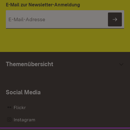
E-Mail zur Newsletter-Anmeldung
News
Themenübersicht
Social Media
Flickr
Instagram