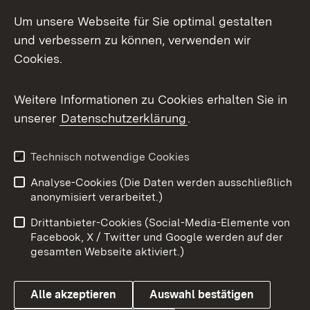
LinkedIn
Um unsere Webseite für Sie optimal gestalten
Mastodon
und verbessern zu können, verwenden wir
Cookies.
Messenger
Social Wall
Weitere Informationen zu Cookies erhalten Sie in
unserer
Datenschutzerklärung
.
X / Twitter
Youtube
Technisch notwendige Cookies
Analyse-Cookies (Die Daten werden ausschließlich
Zum 
anonymisiert verarbeitet.)
Impressum
Kontakt
Drittanbieter-Cookies (Social-Media-Elemente von
Benutzungshinweise
Barrierefreiheit
Facebook, X / Twitter und Google werden auf der
gesamten Webseite aktiviert.)
Datenschutz
Cookies
Alle akzeptieren
Auswahl bestätigen