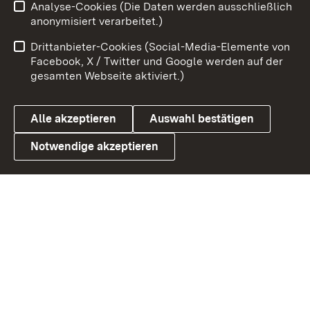
Analyse-Cookies (Die Daten werden ausschließlich
Zum 
anonymisiert verarbeitet.)
Impressum
Kontakt
Drittanbieter-Cookies (Social-Media-Elemente von
Benutzungshinweise
Barrierefreiheit
Facebook, X / Twitter und Google werden auf der
gesamten Webseite aktiviert.)
Datenschutz
Cookies
Alle akzeptieren
Auswahl bestätigen
Notwendige akzeptieren
Link zum Landesportal