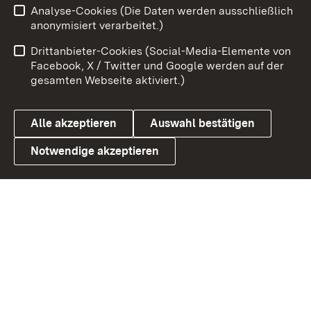
Analyse-Cookies (Die Daten werden ausschließlich
Zum 
anonymisiert verarbeitet.)
Impressum
Kontakt
Drittanbieter-Cookies (Social-Media-Elemente von
Benutzungshinweise
Barrierefreiheit
Facebook, X / Twitter und Google werden auf der
gesamten Webseite aktiviert.)
Datenschutz
Cookies
Alle akzeptieren
Auswahl bestätigen
Notwendige akzeptieren
Link zum Landesportal