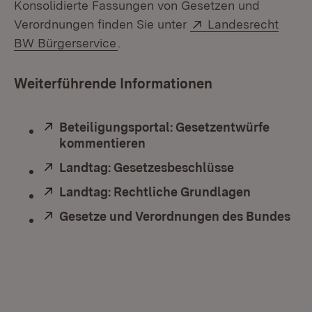
Konsolidierte Fassungen von Gesetzen und
Extern:
Verordnungen finden Sie unter
Landesrecht
(Öffnet in neuem Fenster)
BW Bürgerservice
.
Weiterführende Informationen
Extern:
Beteiligungsportal: Gesetzentwürfe
kommentieren
(Öffnet in neuem Fenster)
Extern:
Landtag: Gesetzesbeschlüsse
(Öffnet in n
Extern:
Landtag: Rechtliche Grundlagen
(Öffnet in
Extern:
Gesetze und Verordnungen des Bundes
(Öf