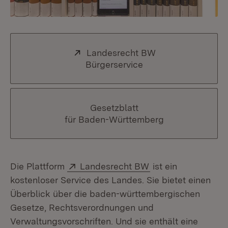
Extern:
Landesrecht BW
Bürgerservice
(Öffnet in neuem Fe
Gesetzblatt
für Baden-Württemberg
Extern:
(Öffnet in neuem F
Die Plattform
Landesrecht BW
ist ein
kostenloser Service des Landes. Sie bietet einen
Überblick über die baden-württembergischen
Gesetze, Rechtsverordnungen und
Verwaltungsvorschriften. Und sie enthält eine