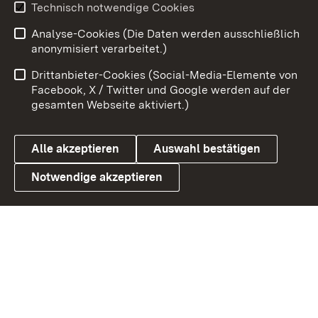
Youtube
Technisch notwendige Cookies
Analyse-Cookies (Die Daten werden ausschließlich
Zum 
anonymisiert verarbeitet.)
Impressum
Kontakt
Drittanbieter-Cookies (Social-Media-Elemente von
Benutzungshinweise
Barrierefreiheit
Facebook, X / Twitter und Google werden auf der
gesamten Webseite aktiviert.)
Datenschutz
Cookies
Alle akzeptieren
Auswahl bestätigen
Notwendige akzeptieren
Link zum Landesportal