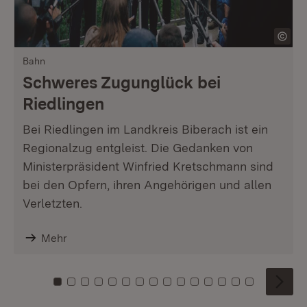
Bahn
Schweres Zugunglück bei
Riedlingen
Bei Riedlingen im Landkreis Biberach ist ein
Regionalzug entgleist. Die Gedanken von
Ministerpräsident Winfried Kretschmann sind
bei den Opfern, ihren Angehörigen und allen
Verletzten.
Mehr
Zu Kachel: 0
Zu Kachel: 1
Zu Kachel: 2
Zu Kachel: 3
Zu Kachel: 4
Zu Kachel: 5
Zu Kachel: 6
Zu Kachel: 7
Zu Kachel: 8
Zu Kachel: 9
Zu Kachel: 10
Zu Kachel: 11
Zu Kachel: 12
Zu Kachel: 1
Zu Kachel