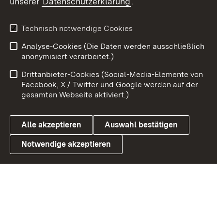
unserer
Datenschutzerklärung
.
X / Twitter
Youtube
Technisch notwendige Cookies
Analyse-Cookies (Die Daten werden ausschließlich
Zum 
anonymisiert verarbeitet.)
Impressum
Kontakt
Drittanbieter-Cookies (Social-Media-Elemente von
Benutzungshinweise
Barrierefreiheit
Facebook, X / Twitter und Google werden auf der
gesamten Webseite aktiviert.)
Datenschutz
Cookies
Alle akzeptieren
Auswahl bestätigen
Notwendige akzeptieren
Link zum Landesportal