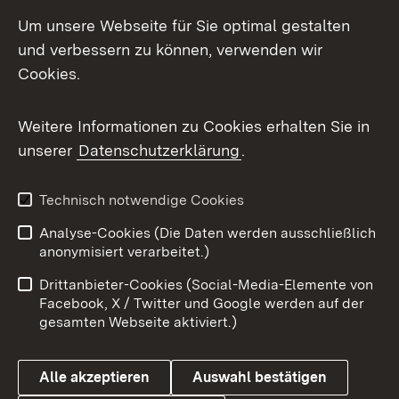
LinkedIn
Um unsere Webseite für Sie optimal gestalten
Mastodon
und verbessern zu können, verwenden wir
Cookies.
Messenger
Social Wall
Weitere Informationen zu Cookies erhalten Sie in
unserer
Datenschutzerklärung
.
X / Twitter
Youtube
Technisch notwendige Cookies
Analyse-Cookies (Die Daten werden ausschließlich
Zum 
anonymisiert verarbeitet.)
Impressum
Kontakt
Drittanbieter-Cookies (Social-Media-Elemente von
Benutzungshinweise
Barrierefreiheit
Facebook, X / Twitter und Google werden auf der
gesamten Webseite aktiviert.)
Datenschutz
Cookies
Alle akzeptieren
Auswahl bestätigen