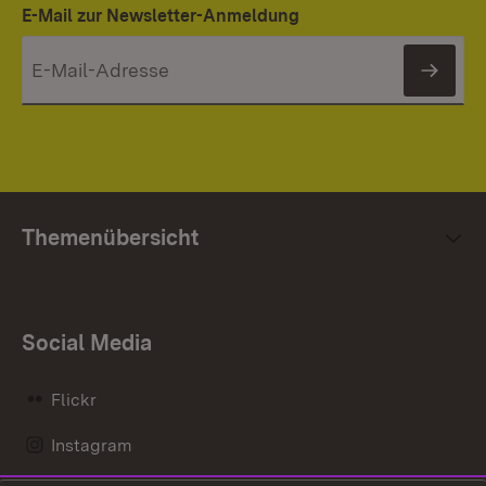
E-Mail zur Newsletter-Anmeldung
News
Themenübersicht
Social Media
Flickr
Instagram