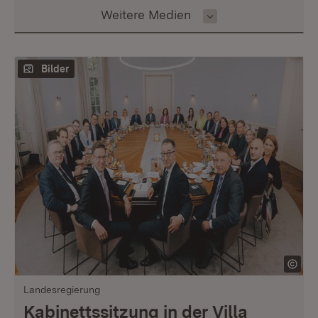
Inhalt auswählen
Weitere Medien
Bilder
Landesregierung
Kabinettssitzung in der Villa