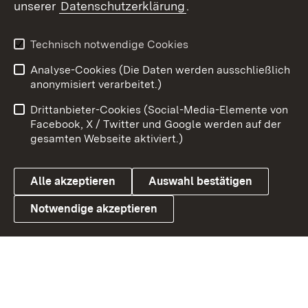
unserer
Datenschutzerklärung
.
X / Twitter
Youtube
Technisch notwendige Cookies
Analyse-Cookies (Die Daten werden ausschließlich
Zum 
anonymisiert verarbeitet.)
Impressum
Kontakt
Drittanbieter-Cookies (Social-Media-Elemente von
Benutzungshinweise
Barrierefreiheit
Facebook, X / Twitter und Google werden auf der
gesamten Webseite aktiviert.)
Datenschutz
Cookies
Alle akzeptieren
Auswahl bestätigen
Notwendige akzeptieren
Link zum Landesportal