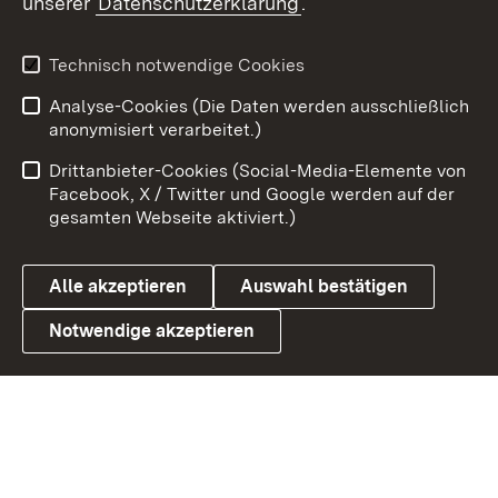
unserer
Datenschutzerklärung
.
X / Twitter
Youtube
Technisch notwendige Cookies
Analyse-Cookies (Die Daten werden ausschließlich
Zum 
anonymisiert verarbeitet.)
Impressum
Kontakt
Drittanbieter-Cookies (Social-Media-Elemente von
Benutzungshinweise
Barrierefreiheit
Facebook, X / Twitter und Google werden auf der
gesamten Webseite aktiviert.)
Datenschutz
Cookies
Alle akzeptieren
Auswahl bestätigen
Notwendige akzeptieren
Link zum Landesportal