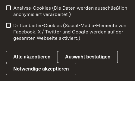
Analyse-Cookies (Die Daten werden ausschließlich
Zum 
anonymisiert verarbeitet.)
Impressum
Kontakt
Drittanbieter-Cookies (Social-Media-Elemente von
Benutzungshinweise
Barrierefreiheit
Facebook, X / Twitter und Google werden auf der
gesamten Webseite aktiviert.)
Datenschutz
Cookies
Alle akzeptieren
Auswahl bestätigen
Notwendige akzeptieren
Link zum Landesportal