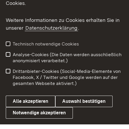
Cookies.
Messenger
Social Wall
Weitere Informationen zu Cookies erhalten Sie in
unserer
Datenschutzerklärung
.
X / Twitter
Youtube
Technisch notwendige Cookies
Analyse-Cookies (Die Daten werden ausschließlich
Zum 
anonymisiert verarbeitet.)
Impressum
Kontakt
Drittanbieter-Cookies (Social-Media-Elemente von
Benutzungshinweise
Barrierefreiheit
Facebook, X / Twitter und Google werden auf der
gesamten Webseite aktiviert.)
Datenschutz
Cookies
Alle akzeptieren
Auswahl bestätigen
Notwendige akzeptieren
Link zum Landesportal