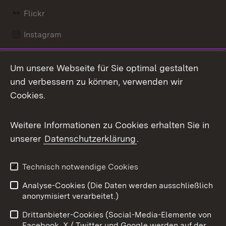
Flickr
Instagram
LinkedIn
Um unsere Webseite für Sie optimal gestalten
Mastodon
und verbessern zu können, verwenden wir
Cookies.
Messenger
Social Wall
Weitere Informationen zu Cookies erhalten Sie in
unserer
Datenschutzerklärung
.
X / Twitter
Youtube
Technisch notwendige Cookies
Analyse-Cookies (Die Daten werden ausschließlich
Zum 
anonymisiert verarbeitet.)
Impressum
Kontakt
Drittanbieter-Cookies (Social-Media-Elemente von
Benutzungshinweise
Barrierefreiheit
Facebook, X / Twitter und Google werden auf der