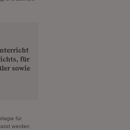
nterricht
ichts, für
ler sowie
ategie für
passt werden