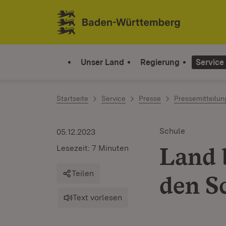
Zum Inhalt springen
Link zur Startseite
Unser Land
Regierung
Service
Startseite
Service
Presse
Pressemitteilu
Schule
05.12.2023
Land 
Lesezeit: 7 Minuten
Teilen
den S
Text vorlesen