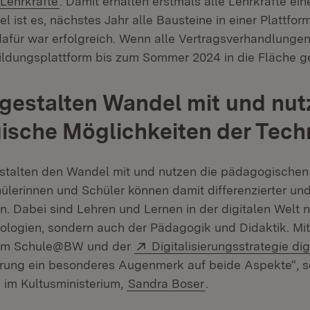
 Lehrkräfte
. Damit erhalten erstmals alle Lehrkräfte ein
el ist es, nächstes Jahr alle Bausteine in einer Plattfor
 dafür war erfolgreich. Wenn alle Vertragsverhandlung
Bildungsplattform bis zum Sommer 2024 in die Fläche g
gestalten Wandel mit und nut
sche Möglichkeiten der Tech
stalten den Wandel mit und nutzen die pädagogischen
ülerinnen und Schüler können damit differenzierter und 
. Dabei sind Lehren und Lernen in der digitalen Welt n
ologien, sondern auch der Pädagogik und Didaktik. Mit
Extern:
orm Schule@BW und der
Digitalisierungsstrategie di
rung ein besonderes Augenmerk auf beide Aspekte“, s
n im Kultusministerium,
Sandra Boser
.