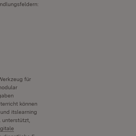
andlungsfeldern:
et in neuem Fenster)
Werkzeug für
 modular
fgaben
terricht können
und itslearning
unterstützt,
xtern:
igitale