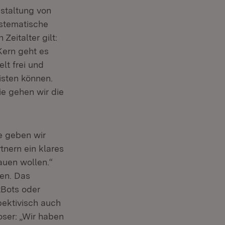
staltung von
stematische
Zeitalter gilt:
Kern geht es
lt frei und
isten können.
ie gehen wir die
ie geben wir
nern ein klares
bauen wollen.“
len. Das
tBots oder
pektivisch auch
oser: „Wir haben