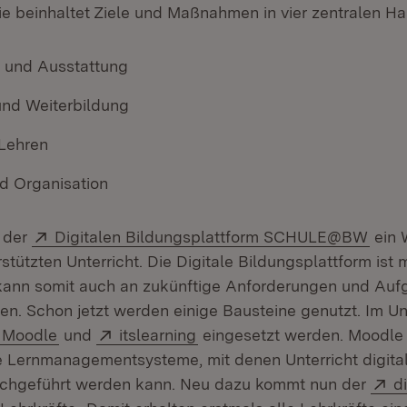
gie beinhaltet Ziele und Maßnahmen in vier zentralen H
r und Ausstattung
 und Weiterbildung
Lehren
d Organisation
Extern:
(Öffn
 der
Digitalen Bildungsplattform SCHULE@BW
ein 
rstützten Unterricht. Die Digitale Bildungsplattform ist
kann somit auch an zukünftige Anforderungen und Au
n. Schon jetzt werden einige Bausteine genutzt. Im Un
Extern:
(Öffnet in neuem Fenster)
Extern:
(Öffnet in neuem Fenster)
Moodle
und
itslearning
eingesetzt werden. Moodle 
 Lernmanagementsysteme, mit denen Unterricht digital 
E
rchgeführt werden kann. Neu dazu kommt nun der
d
(Öffnet in neuem Fenster)