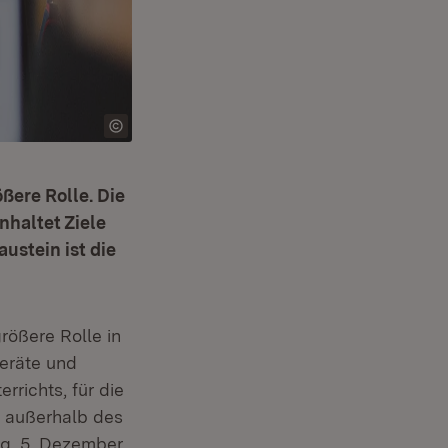
ßere Rolle. Die
nhaltet Ziele
ustein ist die
größere Rolle in
Geräte und
rrichts, für die
n außerhalb des
ag, 5. Dezember