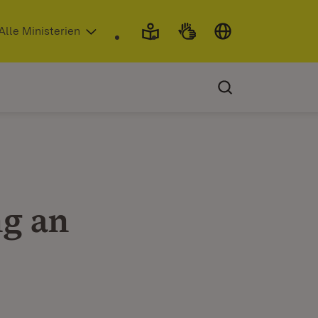
 in neuem Fenster)
Alle Ministerien
ng an