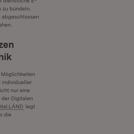
e dienstliche E-
m zu bündeln.
en abgeschlossen
ehen.
zen
nik
 Möglichkeiten
individueller
icht nur eine
 der Digitalen
(Öffnet in neuem Fenster)
gital.LÄND
legt
o die