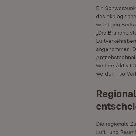
Ein Schwerpunkt
des ökologische
wichtigen Beitra
„Die Branche s
Luftverkehrsber
angenommen: Der
Antriebstechnolo
weitere Aktivit
werden“, so Ver
Regional
entschei
Die regionale Z
Luft- und Raumf