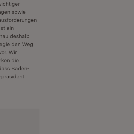
ichtiger
ngen sowie
ausforderungen
st ein
enau deshalb
ategie den Weg
or. Wir
rken die
 dass Baden-
erpräsident