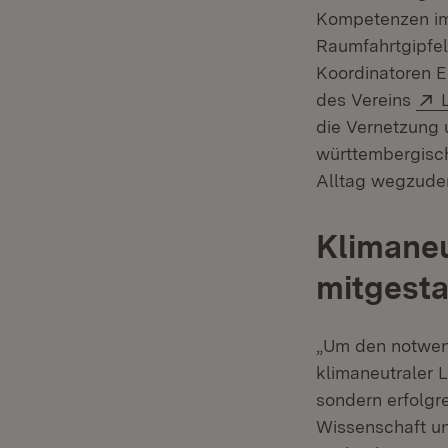
Kompetenzen im 
Raumfahrtgipfel
Koordinatoren E
des Vereins
die Vernetzung 
württembergisch
Alltag wegzude
Klimaneu
mitgesta
„Um den notwen
klimaneutraler 
sondern erfolgr
Wissenschaft u