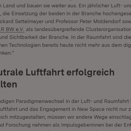
Land und bauen sie weiter aus. Ein jährlicher Luft- un
, die Einsetzung der beiden in der Branche hochange
ckard Settelmeyer und Professor Peter Middendorf so
Extern:
(Öffnet in neuem Fenster)
LR BW e.V.
als landesübergreifende Clusterorganisatio
und Sichtbarkeit der Branche. In der Raumfahrt sind di
en Technologien bereits heute nicht mehr aus dem digit
nken.“
trale Luftfahrt erfolgreich
lten
digen Paradigmenwechsel in der Luft- und Raumfahrt 
Luftfahrt und das Engagement in New Space nicht nur z
eich mitzugestalten, müssen wir andere Wege einschla
nd Forschung nehmen als Impulsgeberinnen bei der En