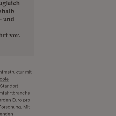
ugleich
shalb
- und
rt vor.
frastruktur mit
icole
 Standort
umfahrtbranche
arden Euro pro
Forschung. Mit
henden