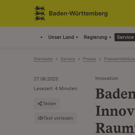
Zum Inhalt springen
Link zur Startseite
Unser Land
Regierung
Service
Startseite
Service
Presse
Pressemitteilu
Innovation
27.06.2023
Baden
Lesezeit: 4 Minuten
Teilen
Innov
Text vorlesen
Raumf