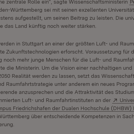
ne zentrale Rolle ein“, sagte Wissenschaftsministerin
P
den-Württemberg sei mit seinen exzellenten Universitä
ens aufgestellt, um seinen Beitrag zu leisten. Die univ
 das Land künftig noch weiter stärken.
werden in Stuttgart an einer der größten Luft- und Raum
te Zukunftstechnologien erforscht. Voraussetzung für d
ftig noch mehr junge Menschen für die Luft- und Raumfa
te die Ministerin. Um die Vision einer nachhaltigen und 
050 Realität werden zu lassen, setzt das Wissenschaf
und Raumfahrtstrategie unter anderem ein neues Progr
erende anzusprechen und die Attraktivität des Studium
Exter
mmierten Luft- und Raumfahrtinstituten an der
Univer
ern:
pus Friedrichshafen der Dualen Hochschule (DHBW)
Württemberg über entscheidende Kompetenzen in Sac
erung.