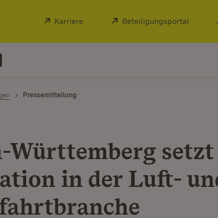
Extern:
Karriere
(Öffnet in neuem Fenster)
Extern:
Beteiligungsportal
(Öffnet
ngen
Pressemitteilung
-Württemberg setzt
ation in der Luft- un
ahrtbranche