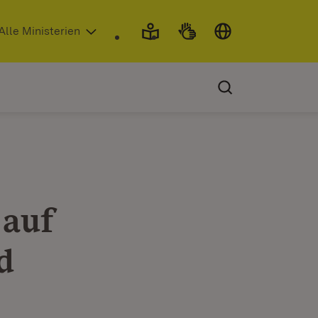
 in neuem Fenster)
Alle Ministerien
 auf
d