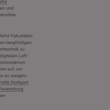
etra
ten und
ersitäre
fahrt-Fakultäten
en langfristigen
hrttechnik zu
digitalen Luft-
tsministerium
amm auf, um
s zu steigern.
n:
(Öffnet in neuem Fenster)
sität Stuttgart
(Öffnet in neuem Fenster)
 Ravensburg
hen