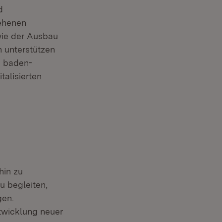
d
sehenen
wie der Ausbau
n unterstützen
e baden-
alisierten
hin zu
u begleiten,
gen.
twicklung neuer