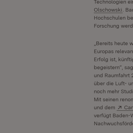
Technologien ei
Olschowski
. Ba
Hochschulen best
Forschung werde
„Bereits heute 
Europas relevan
Erfolg ist, kün
begeistern“, sag
und Raumfahrt 2
über die Luft- 
noch mehr Studi
Mit seinen reno
Ext
und dem
Cam
verfügt Baden-
Nachwuchsförd