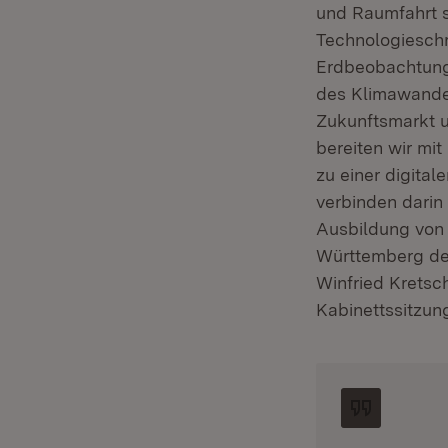
und Raumfahrt s
Technologiesch
Erdbeobachtungs
des Klimawandel
Zukunftsmarkt u
bereiten wir mi
zu einer digital
verbinden darin
Ausbildung von 
Württemberg
de
Winfried Kretsc
Kabinettssitzun