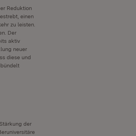
der Reduktion
estrebt, einen
ehr zu leisten.
en. Der
ts aktiv
klung neuer
ass diese und
ebündelt
 Stärkung der
eruniversitäre