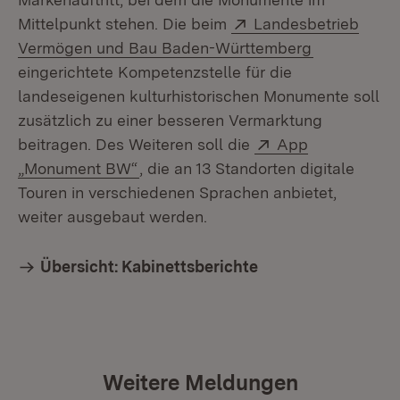
Extern:
Mittelpunkt stehen. Die beim
Landesbetrieb
(Öffnet in 
Vermögen und Bau Baden-Württemberg
eingerichtete Kompetenzstelle für die
landeseigenen kulturhistorischen Monumente soll
zusätzlich zu einer besseren Vermarktung
Extern:
beitragen. Des Weiteren soll die
App
(Öffnet in neuem Fenster)
„Monument BW“
, die an 13 Standorten digitale
Touren in verschiedenen Sprachen anbietet,
weiter ausgebaut werden.
Übersicht: Kabinettsberichte
Weitere Meldungen