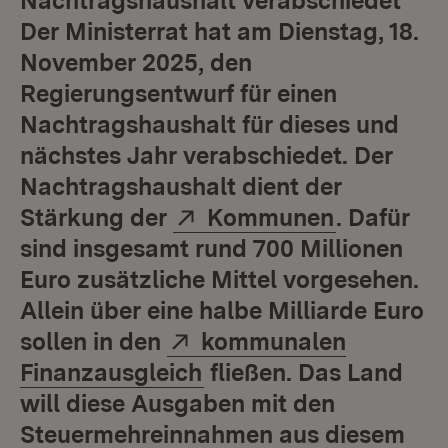
Nachtragshaushalt verabschiedet
Der Ministerrat hat am Dienstag, 18.
November 2025, den
Regierungsentwurf für einen
Nachtragshaushalt für dieses und
nächstes Jahr verabschiedet. Der
Nachtragshaushalt dient der
Extern:
(Öffnet in
Stärkung der
Kommunen
. Dafür
sind insgesamt rund 700 Millionen
Euro zusätzliche Mittel vorgesehen.
Allein über eine halbe Milliarde Euro
Extern:
sollen in den
kommunalen
(Öffnet in neuem Fens
Finanzausgleich
fließen. Das Land
will diese Ausgaben mit den
Steuermehreinnahmen aus diesem