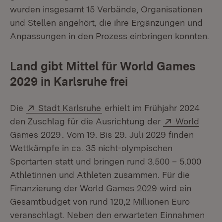
wurden insgesamt 15 Verbände, Organisationen
und Stellen angehört, die ihre Ergänzungen und
Anpassungen in den Prozess einbringen konnten.
Land gibt Mittel für World Games
2029 in Karlsruhe frei
Extern:
(Öffnet in neuem Fenster)
Die
Stadt Karlsruhe
erhielt im Frühjahr 2024
Extern:
den Zuschlag für die Ausrichtung der
World
(Öffnet in neuem Fenster)
Games 2029
. Vom 19. Bis 29. Juli 2029 finden
Wettkämpfe in ca. 35 nicht-olympischen
Sportarten statt und bringen rund 3.500 – 5.000
Athletinnen und Athleten zusammen. Für die
Finanzierung der World Games 2029 wird ein
Gesamtbudget von rund 120,2 Millionen Euro
veranschlagt. Neben den erwarteten Einnahmen