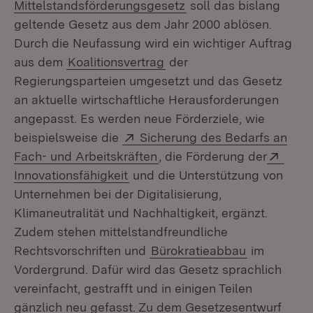
(Öffnet in neuem Fens
Mittelstandsförderungsgesetz
soll das bislang
geltende Gesetz aus dem Jahr 2000 ablösen.
Durch die Neufassung wird ein wichtiger Auftrag
aus dem
Koalitionsvertrag
der
Regierungsparteien umgesetzt und das Gesetz
an aktuelle wirtschaftliche Herausforderungen
angepasst. Es werden neue Förderziele, wie
Extern:
beispielsweise die
Sicherung des Bedarfs an
(Öffnet in neuem Fenster)
Exter
Fach- und Arbeitskräften
, die Förderung der
(Öffnet in neuem Fenster)
Innovationsfähigkeit
und die Unterstützung von
Unternehmen bei der Digitalisierung,
Klimaneutralität und Nachhaltigkeit, ergänzt.
Zudem stehen mittelstandfreundliche
Rechtsvorschriften und
Bürokratieabbau
im
Vordergrund. Dafür wird das Gesetz sprachlich
vereinfacht, gestrafft und in einigen Teilen
gänzlich neu gefasst. Zu dem Gesetzesentwurf