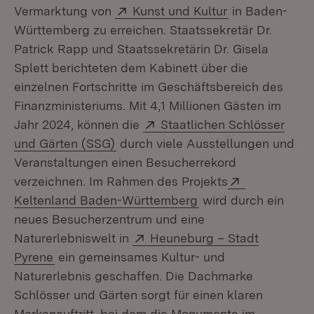
Extern:
(Öffnet in neu
Vermarktung von
Kunst und Kultur
in Baden-
Württemberg zu erreichen. Staatssekretär Dr.
Patrick Rapp und Staatssekretärin Dr. Gisela
Splett berichteten dem Kabinett über die
einzelnen Fortschritte im Geschäftsbereich des
Finanzministeriums. Mit 4,1 Millionen Gästen im
Extern:
Jahr 2024, können die
Staatlichen Schlösser
(Öffnet in neuem Fenster)
und Gärten (SSG)
durch viele Ausstellungen und
Veranstaltungen einen Besucherrekord
Extern:
verzeichnen. Im Rahmen des Projekts
(Öffnet in neuem Fe
Keltenland Baden-Württemberg
wird durch ein
neues Besucherzentrum und eine
Extern:
Naturerlebniswelt in
Heuneburg – Stadt
(Öffnet in neuem Fenster)
Pyrene
ein gemeinsames Kultur- und
Naturerlebnis geschaffen. Die Dachmarke
Schlösser und Gärten sorgt für einen klaren
Markenauftritt, bei dem die Monumente im