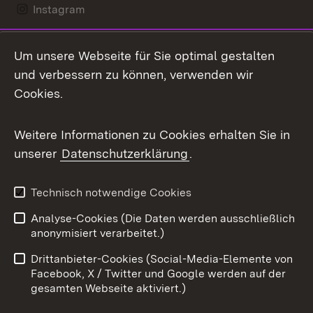
Instagram
LinkedIn
Um unsere Webseite für Sie optimal gestalten
Mastodon
und verbessern zu können, verwenden wir
Cookies.
Messenger
Social Wall
Weitere Informationen zu Cookies erhalten Sie in
unserer
Datenschutzerklärung
.
X / Twitter
Youtube
Technisch notwendige Cookies
Analyse-Cookies (Die Daten werden ausschließlich
Zum 
anonymisiert verarbeitet.)
Impressum
Kontakt
Drittanbieter-Cookies (Social-Media-Elemente von
Benutzungshinweise
Barrierefreiheit
Facebook, X / Twitter und Google werden auf der
gesamten Webseite aktiviert.)
Datenschutz
Cookies