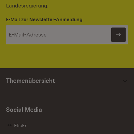
Landesregierung.
E-Mail zur Newsletter-Anmeldung
News
Themenübersicht
Social Media
Flickr