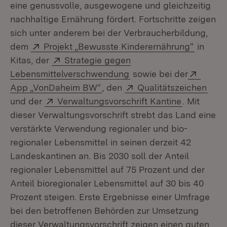
eine genussvolle, ausgewogene und gleichzeitig
nachhaltige Ernährung fördert. Fortschritte zeigen
sich unter anderem bei der Verbraucherbildung,
Extern:
(Öffnet
dem
Projekt „Bewusste Kinderernährung“
in
Extern:
Kitas, der
Strategie gegen
(Öffnet in neuem Fenst
Extern
Lebensmittelverschwendung
sowie bei der
(Öffnet in neuem Fenster)
Extern:
(Öff
App „VonDaheim BW“
, den
Qualitätszeichen
Extern:
(Öffnet in
und der
Verwaltungsvorschrift Kantine
. Mit
dieser Verwaltungsvorschrift strebt das Land eine
verstärkte Verwendung regionaler und bio-
regionaler Lebensmittel in seinen derzeit 42
Landeskantinen an. Bis 2030 soll der Anteil
regionaler Lebensmittel auf 75 Prozent und der
Anteil bioregionaler Lebensmittel auf 30 bis 40
Prozent steigen. Erste Ergebnisse einer Umfrage
bei den betroffenen Behörden zur Umsetzung
dieser Verwaltungsvorschrift zeigen einen guten