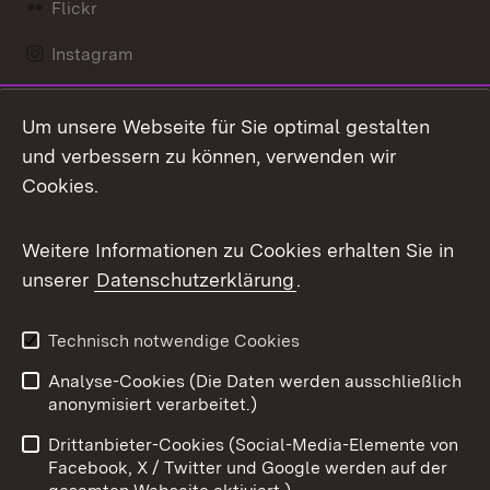
Flickr
Instagram
LinkedIn
Um unsere Webseite für Sie optimal gestalten
Mastodon
und verbessern zu können, verwenden wir
Cookies.
Messenger
Social Wall
Weitere Informationen zu Cookies erhalten Sie in
unserer
Datenschutzerklärung
.
X / Twitter
Youtube
Technisch notwendige Cookies
Analyse-Cookies (Die Daten werden ausschließlich
Zum 
anonymisiert verarbeitet.)
Impressum
Kontakt
Drittanbieter-Cookies (Social-Media-Elemente von
Benutzungshinweise
Barrierefreiheit
Facebook, X / Twitter und Google werden auf der