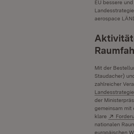
EU bessere und 
Landesstrategi
aerospace LÄND‘
Aktivitä
Raumfahr
Mit der Bestellu
Staudacher) und
zahlreicher Ver
Landesstrategie
der Ministerprä
gemeinsam mit 
Extern:
klare
Forder
nationalen Rau
europäischen W