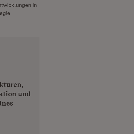
Entwicklungen in
tegie
kturen,
ation und
änes