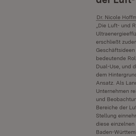
Dr. Nicole Hoff
„Die Luft- und 
Ultraenergieeff
erschließt zude
Geschäftsideen 
bedeutende Roll
Dual-Use, und d
dem Hintergrund
Ansatz. Als Land
Unternehmen re
und Beobachtung
Bereiche der Lu
Stellung einneh
diese einzelnen
Baden-Württembe