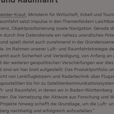
meister-Kraut
, Ministerin für Wirtschaft, Arbeit und Touri
Raumfahrt setzt Impulse in den Themenfeldern Leichtba
izienz, Objektpositionierung sowie Navigation. Gerade 
m durch ihre Datendienste ein nahezu unendliches Pote
und spielt damit auch zunehmend in der Gründerszene
e. Im Rahmen unserer Luft- und Raumfahrtstrategie d
amit auch Sicherheit und Verteidigung, von Anfang an a
 der weiteren geopolitischen Verschärfungen war dies 
 sind wir hier breit aufgestellt: Das Produktportfolio u
icht von Lenkflugkörpern und Radartechnik über Flug
ssatelliten bis hin zu Satellitenkommunikationssystem
ft- und Raumfahrt, in denen wir in Baden-Württemberg
men. Die Vernetzung der Akteure aus Forschung und Wi
 Projekte hinweg schafft die Grundlage, um die Luft- u
rg nachhaltig und erfolgreich aufzustellen.“