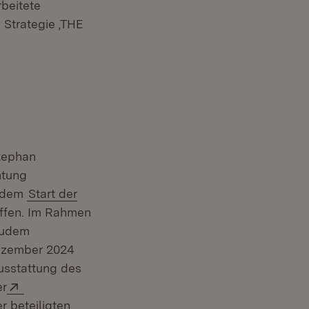
beitete
enster)
 Strategie ‚THE
Stephan
htung
t dem
Start der
affen. Im Rahmen
zudem
ezember 2024
enster)
Ausstattung des
Extern:
er
 beteiligten