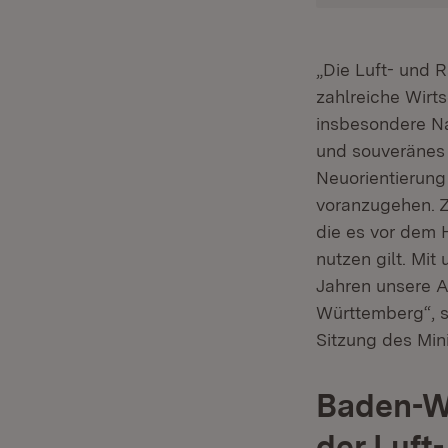
„Die Luft- und 
zahlreiche Wirt
insbesondere Na
und souveränes
Neuorientierung
voranzugehen. 
die es vor dem 
nutzen gilt. Mi
Jahren unsere A
Württemberg“, s
Sitzung des Mini
Baden-Wü
der Luft