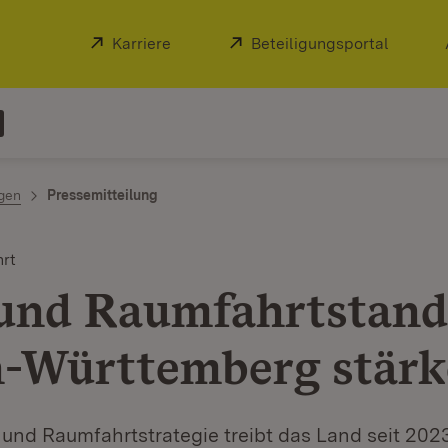
Extern:
Karriere
(Öffnet in neuem Fenster)
Extern:
Beteiligungsportal
(Öffnet
ngen
Pressemitteilung
hrt
 und Raumfahrtstand
-Württemberg stär
- und Raumfahrtstrategie treibt das Land seit 202