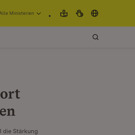
 in neuem Fenster)
Alle Ministerien
ort
ken
3 die Stärkung