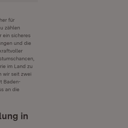
her für
zu zählen
 ein sicheres
ungen und die
raftvoller
hstumschancen,
rie im Land zu
 wir seit zwei
rt Baden-
s an die
lung in