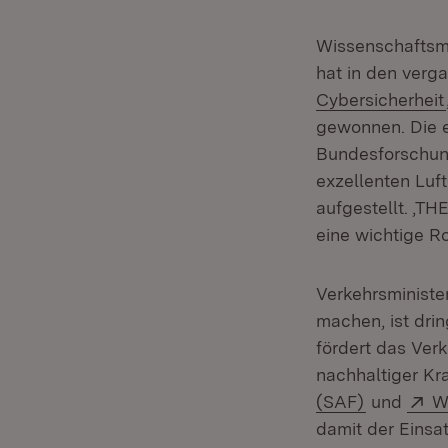
Wissenschaftsmi
hat in den verg
Cybersicherheit
gewonnen. Die 
Bundesforschung
exzellenten Luf
aufgestellt. ‚T
eine wichtige R
Verkehrsministe
machen, ist dri
fördert das Ver
nachhaltiger Kr
(Öffnet in
E
(SAF)
und
W
damit der Einsa