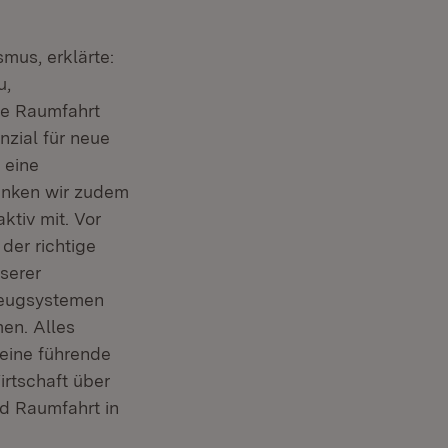
smus, erklärte:
u,
die Raumfahrt
nzial für neue
 eine
enken wir zudem
ktiv mit. Vor
der richtige
nserer
zeugsystemen
en. Alles
 eine führende
rtschaft über
nd Raumfahrt in