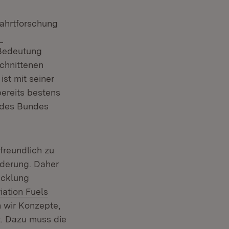
fahrtforschung
Extern:
 Bedeutung
chnittenen
st mit seiner
ereits bestens
 des Bundes
t in neuem Fenster)
freundlich zu
rderung. Daher
icklung
iation Fuels
n wir Konzepte,
t. Dazu muss die