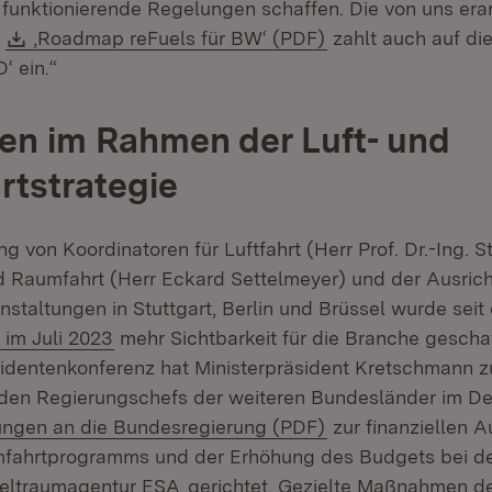
funktionierende Regelungen schaffen. Die von uns erar
Download:
(Öffnet in neuem F
e
‚Roadmap reFuels für BW‘ (PDF)
zahlt auch auf die
 ein.“
ten im Rahmen der Luft- und
tstrategie
ng von Koordinatoren für Luftfahrt (Herr Prof. Dr.-Ing. 
 Raumfahrt (Herr Eckard Settelmeyer) und der Ausric
anstaltungen in Stuttgart, Berlin und Brüssel wurde sei
 im Juli 2023
mehr Sichtbarkeit für die Branche gesch
sidentenkonferenz hat Ministerpräsident Kretschmann 
den Regierungschefs der weiteren Bundesländer im D
(Öffnet in neuem F
ungen an die Bundesregierung (PDF)
zur finanziellen 
mfahrtprogramms und der Erhöhung des Budgets bei d
(Öffnet in neuem Fenster)
eltraumagentur ESA
gerichtet. Gezielte Maßnahmen der