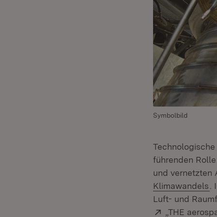
Symbolbild
Technologische
führenden Rolle
und vernetzten 
(Ö
Klimawandels
.
Luft- und Raumf
Extern:
„THE aerosp