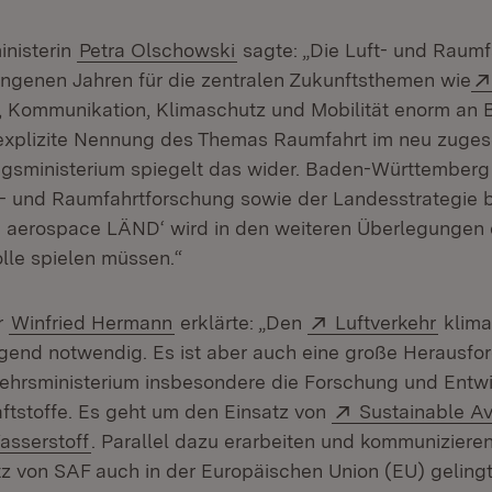
nisterin
Petra Olschowski
sagte: „Die Luft- und Raum
angenen Jahren für die zentralen Zukunftsthemen wie
(Öffnet in neuem Fenster)
, Kommunikation, Klimaschutz und Mobilität enorm an
explizite Nennung des Themas Raumfahrt im neu zuges
sministerium spiegelt das wider. Baden-Württemberg i
t- und Raumfahrtforschung sowie der Landesstrategie b
HE aerospace LÄND‘ wird in den weiteren Überlegungen
olle spielen müssen.“
Extern:
(Öffne
r
Winfried Hermann
erklärte: „Den
Luftverkehr
klima
ngend notwendig. Es ist aber auch eine große Herausfo
kehrsministerium insbesondere die Forschung und Entw
Extern:
aftstoffe. Es geht um den Einsatz von
Sustainable Av
 neuem Fenster)
xtern:
(Öffnet in neuem Fenster)
asserstoff
. Parallel dazu erarbeiten und kommuniziere
tz von SAF auch in der Europäischen Union (EU) geling