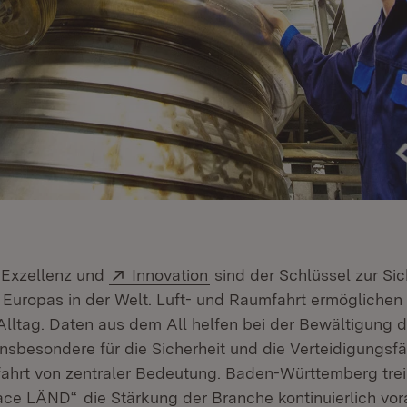
Extern:
(Öffnet in neuem Fenster)
 Exzellenz und
Innovation
sind der Schlüssel zur Si
 Europas in der Welt. Luft- und Raumfahrt ermöglichen 
Alltag. Daten aus dem All helfen bei der Bewältigung 
ffnet in neuem Fenster)
 Insbesondere für die Sicherheit und die Verteidigungsfäh
ahrt von zentraler Bedeutung. Baden-Württemberg treib
(Öffnet in neuem Fenster)
ace LÄND“
die Stärkung der Branche kontinuierlich vor