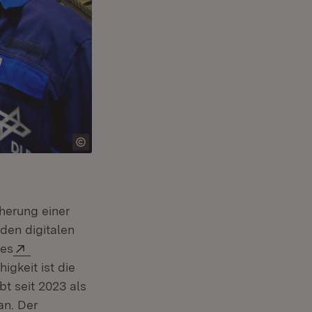
cherung einer
den digitalen
Extern:
des
igkeit ist die
t seit 2023 als
an. Der