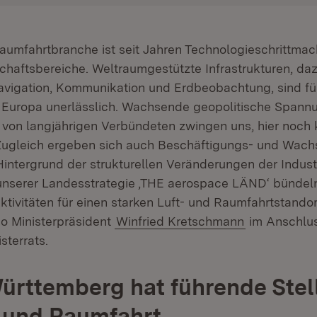
Raumfahrtbranche ist seit Jahren Technologieschrittmac
schaftsbereiche. Weltraumgestützte Infrastrukturen, da
vigation, Kommunikation und Erdbeobachtung, sind für
 Europa unerlässlich. Wachsende geopolitische Spann
 von langjährigen Verbündeten zwingen uns, hier noch k
Zugleich ergeben sich auch Beschäftigungs- und Wac
Hintergrund der strukturellen Veränderungen der Indust
t unserer Landesstrategie ‚THE aerospace LÄND‘ bündeln
ktivitäten für einen starken Luft- und Raumfahrtstando
o Ministerpräsident
Winfried Kretschmann
im Anschlus
sterrats.
rttemberg hat führende Stel
- und Raumfahrt