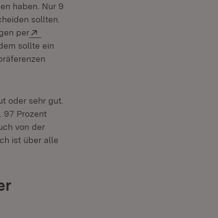
en haben. Nur 9
heiden sollten.
Extern:
ngen per
dem sollte ein
ipräferenzen
t oder sehr gut.
. 97 Prozent
uch von der
h ist über alle
er
h