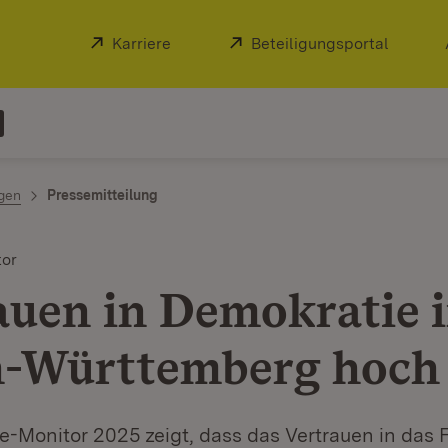
Extern:
Karriere
(Öffnet in neuem Fenster)
Extern:
Beteiligungsportal
(Öffnet
ngen
Pressemitteilung
tor
auen in Demokratie 
-Württemberg hoch
-Monitor 2025 zeigt, dass das Vertrauen in das 