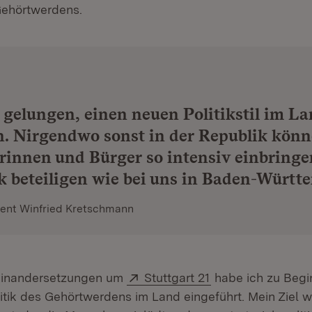
 Gehörtwerdens.
s gelungen, einen neuen Politikstil im L
. Nirgendwo sonst in der Republik könn
rinnen und Bürger so intensiv einbring
ik beteiligen wie bei uns in Baden-Württ
dent Winfried Kretschmann
Extern:
(Öffnet in neuem 
einandersetzungen um
Stuttgart 21
habe ich zu Begi
itik des Gehörtwerdens im Land eingeführt. Mein Ziel w