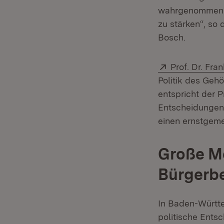
wahrgenommen. D
zu stärken“, so 
Bosch.
Extern:
Prof. Dr. Fra
Politik des Geh
entspricht der 
Entscheidungen 
einen ernstgeme
Große Me
Bürgerbe
In Baden-Württe
politische Ents