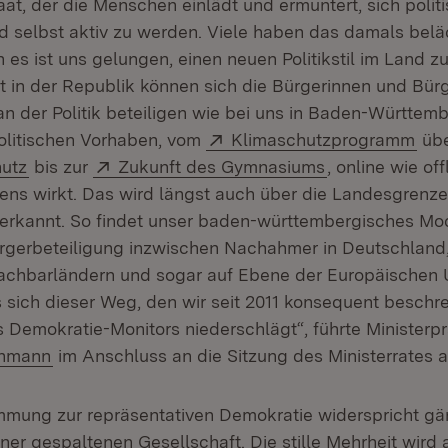
taat, der die Menschen einlädt und ermuntert, sich polit
d selbst aktiv zu werden. Viele haben das damals belä
 es ist uns gelungen, einen neuen Politikstil im Land z
 in der Republik können sich die Bürgerinnen und Bürg
an der Politik beteiligen wie bei uns in Baden-Württem
Extern:
(Öf
olitischen Vorhaben, vom
Klimaschutzprogramm
übe
(Öffnet in neuem Fenster)
Extern:
(Öffnet in neu
hutz
bis zur
Zukunft des Gymnasiums
, online wie off
ns wirkt. Das wird längst auch über die Landesgrenze
rkannt. So findet unser baden-württembergisches Mod
rgerbeteiligung inzwischen Nachahmer in Deutschland,
chbarländern und sogar auf Ebene der Europäischen U
 sich dieser Weg, den wir seit 2011 konsequent beschre
 Demokratie-Monitors niederschlägt“, führte Ministerp
chmann
im Anschluss an die Sitzung des Ministerrates a
mmung zur repräsentativen Demokratie widerspricht g
ner gespaltenen Gesellschaft. Die stille Mehrheit wird