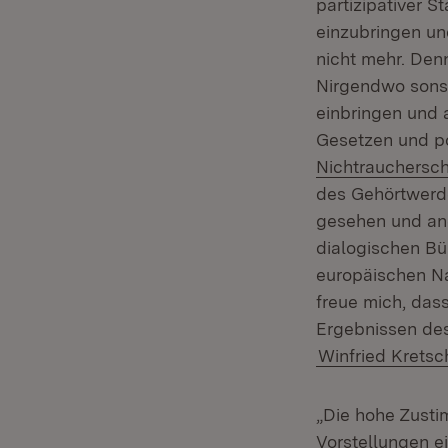
partizipativer S
einzubringen un
nicht mehr. Denn
Nirgendwo sonst
einbringen und 
Gesetzen und p
Nichtrauchersc
des Gehörtwerde
gesehen und ane
dialogischen Bü
europäischen Na
freue mich, dass
Ergebnissen des
Winfried Krets
„Die hohe Zusti
Vorstellungen ei