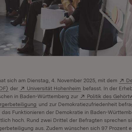
Ex
 hat sich am Dienstag, 4. November 2025, mit dem
De
(Öffnet in neuem Fenster)
Extern:
(Öffnet in neuem Fen
PDF)
der
Universität Hohenheim
befasst. In der Erh
Extern:
schen in Baden-Württemberg zur
Politik des Gehör
(Öffnet in neuem Fenster)
rgerbeteiligung
und zur Demokratiezufriedenheit befra
n das Funktionieren der Demokratie in Baden-Württem
lich hoch. Rund zwei Drittel der Befragten sprechen si
gerbeteiligung aus. Zudem wünschen sich 97 Prozent e