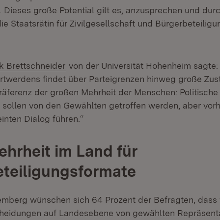
ieses große Potential gilt es, anzusprechen und durc
die Staatsrätin für Zivilgesellschaft und Bürgerbeteilig
(Öffnet in neuem Fenster)
nk Brettschneider
von der Universität Hohenheim sagte: 
örtwerdens findet über Parteigrenzen hinweg große Zus
Präferenz der großen Mehrheit der Menschen: Politische
sollen von den Gewählten getroffen werden, aber vorhe
inten Dialog führen.“
hrheit im Land für
teiligungsformate
mberg wünschen sich 64 Prozent der Befragten, dass 
cheidungen auf Landesebene von gewählten Repräsenta