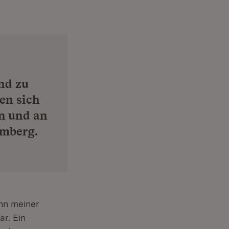
and zu
en sich
en und an
emberg.
Fenster)
nn meiner
ar: Ein