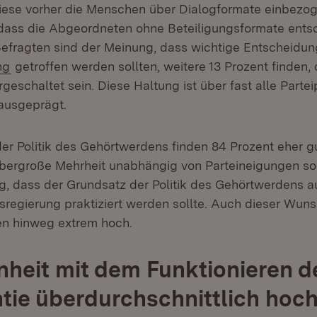
ese vorher die Menschen über Dialogformate einbezog
 dass die Abgeordneten ohne Beteiligungsformate entsc
Befragten sind der Meinung, dass wichtige Entscheidu
(Öffnet in neuem Fenster)
ng
getroffen werden sollten, weitere 13 Prozent finden, 
geschaltet sein. Diese Haltung ist über fast alle Parte
ausgeprägt.
der Politik des Gehörtwerdens finden 84 Prozent eher gu
übergroße Mehrheit unabhängig von Parteineigungen so
g, dass der Grundsatz der Politik des Gehörtwerdens a
regierung praktiziert werden sollte. Auch dieser Wunsc
en hinweg extrem hoch.
nheit mit dem Funktionieren d
ie überdurchschnittlich hoc