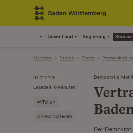
Zum Inhalt springen
Link zur Startseite
Unser Land
Regierung
Service
Startseite
Service
Presse
Pressemitteilu
Demokratie-Moni
04.11.2025
Vertr
Lesezeit: 6 Minuten
Teilen
Baden
Text vorlesen
Der Demokratie