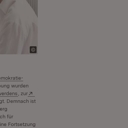
tern:
mokratie-
ster)
ebung wurden
(Öffnet in neuem Fenster)
Extern:
twerdens
, zur
gt. Demnach ist
berg
ch für
ine Fortsetzung