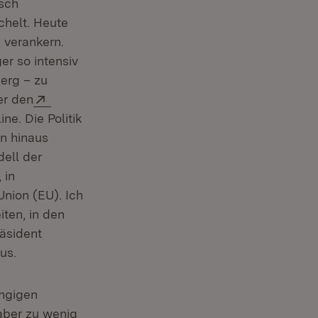
isch
chelt. Heute
u verankern.
er so intensiv
berg – zu
fnet in neuem Fenster)
Extern:
r den
em Fenster)
line. Die Politik
n hinaus
ell der
 in
nion (EU). Ich
iten, in den
räsident
us.
ängigen
 aber zu wenig