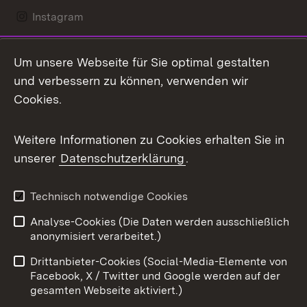
Instagram
LinkedIn
Um unsere Webseite für Sie optimal gestalten
Mastodon
und verbessern zu können, verwenden wir
Cookies.
Messenger
Social Wall
Weitere Informationen zu Cookies erhalten Sie in
unserer
Datenschutzerklärung
.
X / Twitter
Youtube
Technisch notwendige Cookies
Analyse-Cookies (Die Daten werden ausschließlich
Zum 
anonymisiert verarbeitet.)
Impressum
Kontakt
Drittanbieter-Cookies (Social-Media-Elemente von
Benutzungshinweise
Barrierefreiheit
Facebook, X / Twitter und Google werden auf der
gesamten Webseite aktiviert.)
Datenschutz
Cookies