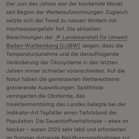
Der Juni des Jahres war der trockenste Monat
seit Beginn der Wetteraufzeichnungen. Zugleich
setzte sich der Trend zu nassen Wintern mit
Hochwassergefahr fort. Die aktuellen
Extern:
Berechnungen der
Landesanstalt für Umwelt
(Öffnet in neuem Fenst
Baden-Württemberg (LUBW)
zeigen, dass die
Temperaturzunahme und die darauffolgende
Veränderung der Ökosysteme in den letzten
Jahren immer schneller voranschreiten. Auf die
Natur haben die gemessenen Wetterextreme
gravierende Auswirkungen. Spätfröste
verringerten die Obsternte, das
Insektenmonitoring des Landes belegte bei der
Indikator-Art Tagfalter einen Tiefststand der
Population. Die Sauerstoffverhältnisse – etwa im
Neckar – waren 2023 sehr labil und erforderten
im Sommer dutzende Belüftungsmaßnahmen zur