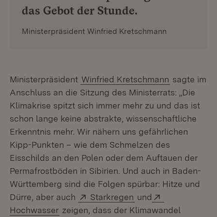
das Gebot der Stunde.
Ministerpräsident Winfried Kretschmann
Ministerpräsident
Winfried Kretschmann
sagte im
Anschluss an die Sitzung des Ministerrats: „Die
Klimakrise spitzt sich immer mehr zu und das ist
schon lange keine abstrakte, wissenschaftliche
Erkenntnis mehr. Wir nähern uns gefährlichen
Kipp-Punkten – wie dem Schmelzen des
Eisschilds an den Polen oder dem Auftauen der
Permafrostböden in Sibirien. Und auch in Baden-
Württemberg sind die Folgen spürbar: Hitze und
Extern:
(Öffnet in neuem Fen
Extern:
Dürre, aber auch
Starkregen
und
(Öffnet in neuem Fenster)
Hochwasser
zeigen, dass der Klimawandel