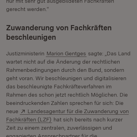
nur mit sehr gut ausgebildeten Fachkräften
gerecht werden.“
Zuwanderung von Fachkräften
beschleunigen
Justizministerin
Marion Gentges
sagte: „Das Land
wartet nicht auf die Änderung der rechtlichen
Rahmenbedingungen durch den Bund, sondern
geht voran. Wir beschleunigen und digitalisieren
das beschleunigte Fachkräfteverfahren im
Rahmen des schon jetzt rechtlich Möglichen. Die
beeindruckenden Zahlen sprechen für sich: Die
Extern:
neue
Landesagentur für die Zuwanderung von
(Öffnet in neuem Fenster)
Fachkräften (LZF)
hat sich bereits nach kurzer
Zeit zu einem zentralen, zuverlässigen und
engagierten Ansprechpartner für die