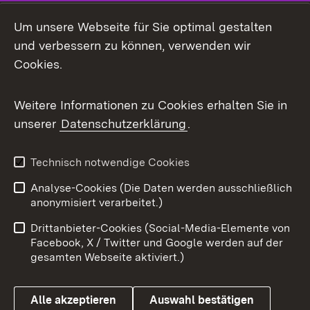
LinkedIn
Um unsere Webseite für Sie optimal gestalten
Mastodon
und verbessern zu können, verwenden wir
Cookies.
Messenger
Social Wall
Weitere Informationen zu Cookies erhalten Sie in
unserer
Datenschutzerklärung
.
X / Twitter
Youtube
Technisch notwendige Cookies
Analyse-Cookies (Die Daten werden ausschließlich
Zum 
anonymisiert verarbeitet.)
Impressum
Kontakt
Drittanbieter-Cookies (Social-Media-Elemente von
Benutzungshinweise
Barrierefreiheit
Facebook, X / Twitter und Google werden auf der
gesamten Webseite aktiviert.)
Datenschutz
Cookies
Alle akzeptieren
Auswahl bestätigen