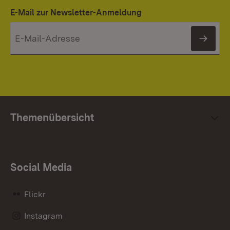
E-Mail zur Newsletter-Anmeldung
News
Themenübersicht
Social Media
Flickr
Instagram