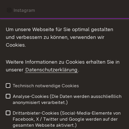
Instagram
LinkedIn
Um unsere Webseite für Sie optimal gestalten
Mastodon
und verbessern zu können, verwenden wir
Cookies.
Messenger
Social Wall
Weitere Informationen zu Cookies erhalten Sie in
unserer
Datenschutzerklärung
.
X / Twitter
Youtube
Technisch notwendige Cookies
Analyse-Cookies (Die Daten werden ausschließlich
Zum 
anonymisiert verarbeitet.)
Impressum
Kontakt
Drittanbieter-Cookies (Social-Media-Elemente von
Benutzungshinweise
Barrierefreiheit
Facebook, X / Twitter und Google werden auf der
gesamten Webseite aktiviert.)
Datenschutz
Cookies