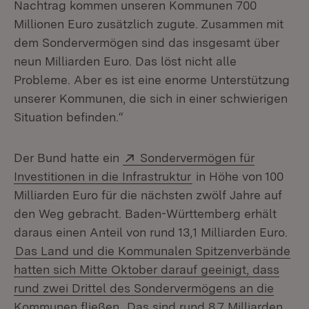
Nachtrag kommen unseren Kommunen 700
Millionen Euro zusätzlich zugute. Zusammen mit
dem Sondervermögen sind das insgesamt über
neun Milliarden Euro. Das löst nicht alle
Probleme. Aber es ist eine enorme Unterstützung
unserer Kommunen, die sich in einer schwierigen
Situation befinden.“
Extern:
Der Bund hatte ein
Sondervermögen für
(Öffnet in neuem Fen
Investitionen in die Infrastruktur
in Höhe von 100
Milliarden Euro für die nächsten zwölf Jahre auf
den Weg gebracht. Baden-Württemberg erhält
daraus einen Anteil von rund 13,1 Milliarden Euro.
Das Land und die Kommunalen Spitzenverbände
hatten sich Mitte Oktober darauf geeinigt, dass
rund zwei Drittel des Sondervermögens an die
Kommunen fließen.
Das sind rund 8,7 Milliarden