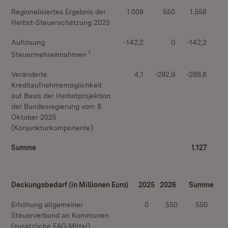
Regionalisiertes Ergebnis der
1.008
550
1.558
Herbst-Steuerschätzung 2025
Auflösung
-142,2
0
-142,2
1
Steuermehreinnahmen
Veränderte
4,1
-292,9
-288,8
Kreditaufnahmemöglichkeit
auf Basis der Herbstprojektion
der Bundesregierung vom 8.
Oktober 2025
(Konjunkturkomponente)
Summe
1.127
Deckungsbedarf (in Millionen Euro)
2025
2026
Summe
Erhöhung allgemeiner
0
550
550
Steuerverbund an Kommunen
(zusätzliche FAG-Mittel)