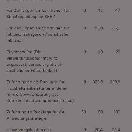
Für Zahlungen an Kommunen für
0
47
47
Schulbegleitung an SBBZ
Für Zahlungen an Kommunen für
0
85,8
85,8
Inklusionsausgleich / schulische
Inklusion
Privatschulen (Die
0
20
20
Verwaltungsvorschrift wird
angepasst, daraus ergibt sich
zusätzlicher Förderbedarf)
Zuführung an die Rücklage für
0
303,8
303,8
Haushaltsrisiken (unter anderem
für die Co-Finanzierung des
Krankenhaustransformationsfonds)
Zuführung an Rücklage für die
50
50
100
Ansiedlungsstrategie
Umsetzungskosten des
0
20,4
20,4