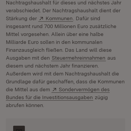
Nachtragshaushalt für dieses und nächstes Jahr
verabschiedet. Der Nachtragshaushalt dient der
Extern:
(Öffnet in neuem Fenste
Stärkung der
Kommunen
. Dafür sind
insgesamt rund 700 Millionen Euro zusätzliche
Mittel vorgesehen. Allein über eine halbe
Milliarde Euro sollen in den kommunalen
Finanzausgleich fließen. Das Land will diese
Ausgaben mit den
Steuermehreinnahmen
aus
diesem und nächstem Jahr finanzieren.
Außerdem wird mit dem Nachtragshaushalt die
Grundlage dafür geschaffen, dass die Kommunen
Extern:
die Mittel aus dem
Sondervermögen des
(Öffnet in neue
Bundes für die Investitionsausgaben
zügig
abrufen können.