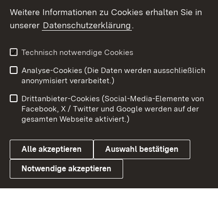
Social Wall
Weitere Informationen zu Cookies erhalten Sie in
unserer
Datenschutzerklärung
.
X / Twitter
Youtube
Technisch notwendige Cookies
Analyse-Cookies (Die Daten werden ausschließlich
Zum 
anonymisiert verarbeitet.)
Impressum
Kontakt
Drittanbieter-Cookies (Social-Media-Elemente von
Benutzungshinweise
Barrierefreiheit
Facebook, X / Twitter und Google werden auf der
gesamten Webseite aktiviert.)
Datenschutz
Cookies
Alle akzeptieren
Auswahl bestätigen
Notwendige akzeptieren
Link zum Landesportal