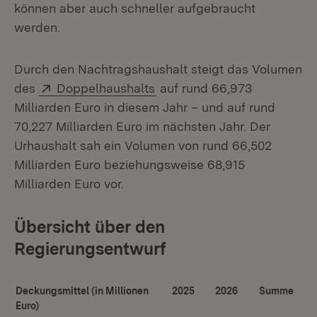
können aber auch schneller aufgebraucht
werden.
Durch den Nachtragshaushalt steigt das Volumen
Extern:
(Öffnet in neuem Fenster)
des
Doppelhaushalts
auf rund 66,973
Milliarden Euro in diesem Jahr – und auf rund
70,227 Milliarden Euro im nächsten Jahr. Der
Urhaushalt sah ein Volumen von rund 66,502
Milliarden Euro beziehungsweise 68,915
Milliarden Euro vor.
Übersicht über den
Regierungsentwurf
Deckungsmittel (in Millionen
2025
2026
Summe
Euro)