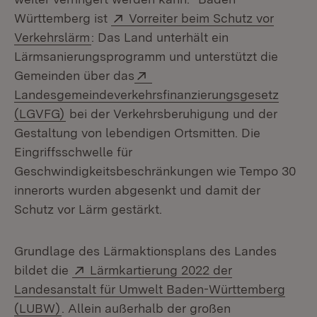
Extern:
Württemberg ist
Vorreiter beim Schutz vor
(Öffnet in neuem Fenster)
Verkehrslärm
: Das Land unterhält ein
Lärmsanierungsprogramm und unterstützt die
Extern:
Gemeinden über das
Landesgemeindeverkehrsfinanzierungsgesetz
(Öffnet in neuem Fenster)
(LGVFG)
bei der Verkehrsberuhigung und der
Gestaltung von lebendigen Ortsmitten. Die
Eingriffsschwelle für
Geschwindigkeitsbeschränkungen wie Tempo 30
innerorts wurden abgesenkt und damit der
Schutz vor Lärm gestärkt.
Grundlage des Lärmaktionsplans des Landes
Extern:
bildet die
Lärmkartierung 2022 der
Landesanstalt für Umwelt Baden-Württemberg
(Öffnet in neuem Fenster)
(LUBW)
. Allein außerhalb der großen