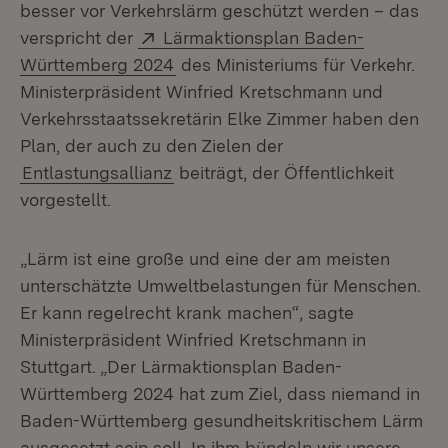
besser vor Verkehrslärm geschützt werden – das
Extern:
verspricht der
Lärmaktionsplan Baden-
(Öffnet in neuem Fenster)
Württemberg 2024
des Ministeriums für Verkehr.
Ministerpräsident Winfried Kretschmann und
Verkehrsstaatssekretärin Elke Zimmer haben den
Plan, der auch zu den Zielen der
Entlastungsallianz
beiträgt, der Öffentlichkeit
vorgestellt.
„Lärm ist eine große und eine der am meisten
unterschätzte Umweltbelastungen für Menschen.
Er kann regelrecht krank machen“, sagte
Ministerpräsident Winfried Kretschmann in
Stuttgart. „Der Lärmaktionsplan Baden-
Württemberg 2024 hat zum Ziel, dass niemand in
Baden-Württemberg gesundheitskritischem Lärm
ausgesetzt sein soll. In ihm bündeln wir unsere