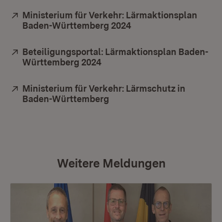
Extern:
Ministerium für Verkehr: Lärmaktionsplan
Baden-Württemberg 2024
(Öffnet in neuem Fens
Extern:
Beteiligungsportal: Lärmaktionsplan Baden-
Württemberg 2024
(Öffnet in neuem Fenster)
Extern:
Ministerium für Verkehr: Lärmschutz in
Baden-Württemberg
(Öffnet in neuem Fenster)
Weitere Meldungen