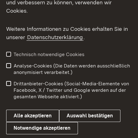
und verbessern zu können, verwenden wir
Cookies.
Messenger
Social Wall
Weitere Informationen zu Cookies erhalten Sie in
unserer
Datenschutzerklärung
.
X / Twitter
Youtube
Technisch notwendige Cookies
Analyse-Cookies (Die Daten werden ausschließlich
Zum 
anonymisiert verarbeitet.)
Impressum
Kontakt
Drittanbieter-Cookies (Social-Media-Elemente von
Benutzungshinweise
Barrierefreiheit
Facebook, X / Twitter und Google werden auf der
gesamten Webseite aktiviert.)
Datenschutz
Cookies
Alle akzeptieren
Auswahl bestätigen
Notwendige akzeptieren
Link zum Landesportal