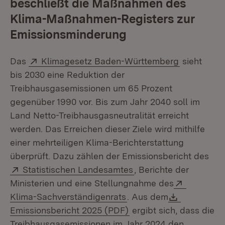
beschließt die Maßnahmen des
Klima-Maßnahmen-Registers zur
Emissionsminderung
Extern:
(Öffnet in
Das
Klimagesetz Baden-Württemberg
sieht
bis 2030 eine Reduktion der
Treibhausgasemissionen um 65 Prozent
gegenüber 1990 vor. Bis zum Jahr 2040 soll im
Land Netto-Treibhausgasneutralität erreicht
werden. Das Erreichen dieser Ziele wird mithilfe
einer mehrteiligen Klima-Berichterstattung
überprüft. Dazu zählen der Emissionsbericht des
Extern:
(Öffnet in neuem Fens
Statistischen Landesamtes
, Berichte der
Extern:
Ministerien und eine Stellungnahme des
(Öffnet in neuem Fenste
Download:
Klima-Sachverständigenrats
. Aus dem
(Öffnet in neuem Fenst
Emissionsbericht 2025 (PDF)
ergibt sich, dass die
Treibhausgasemissionen im Jahr 2024 den