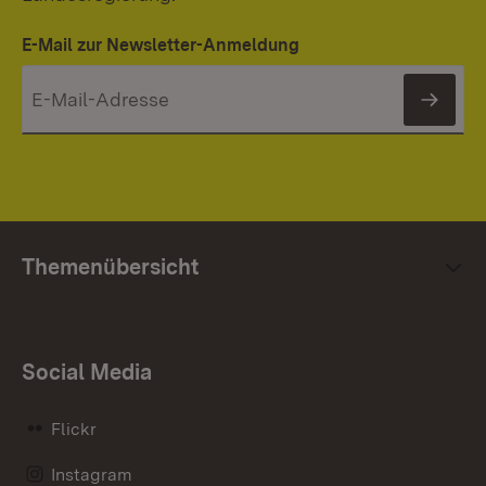
E-Mail zur Newsletter-Anmeldung
News
Themenübersicht
Social Media
Flickr
Instagram