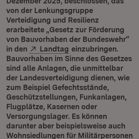
Dezember 2025, beschlossen, das
von der Lenkungsgruppe
Verteidigung und Resilienz
erarbeitete „Gesetz zur Förderung
von Bauvorhaben der Bundeswehr“
Extern:
(Öffnet in neuem Fen
in den
Landtag
einzubringen.
Bauvorhaben im Sinne des Gesetzes
sind alle Anlagen, die unmittelbar
der Landesverteidigung dienen, wie
zum Beispiel Gefechtsstände,
Geschützstellungen, Funkanlagen,
Flugplätze, Kasernen oder
Versorgungslager. Es können
darunter aber beispielsweise auch
Wohnsiedlungen für Militärpersonen