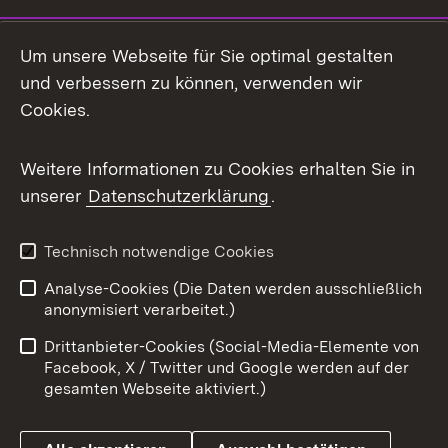
LinkedIn
Um unsere Webseite für Sie optimal gestalten
Mastodon
und verbessern zu können, verwenden wir
Cookies.
Messenger
Social Wall
Weitere Informationen zu Cookies erhalten Sie in
unserer
Datenschutzerklärung
.
X / Twitter
Youtube
Technisch notwendige Cookies
Analyse-Cookies (Die Daten werden ausschließlich
Zum 
anonymisiert verarbeitet.)
Impressum
Kontakt
Drittanbieter-Cookies (Social-Media-Elemente von
Benutzungshinweise
Barrierefreiheit
Facebook, X / Twitter und Google werden auf der
gesamten Webseite aktiviert.)
Datenschutz
Cookies