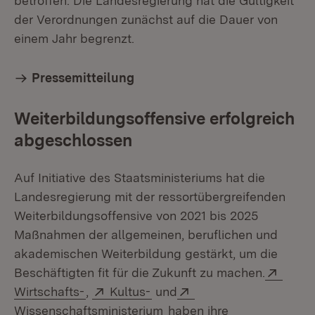
betroffen. Die Landesregierung hat die Gültigkeit
der Verordnungen zunächst auf die Dauer von
einem Jahr begrenzt.
Pressemitteilung
Weiterbildungsoffensive erfolgreich
abgeschlossen
Auf Initiative des Staatsministeriums hat die
Landesregierung mit der ressortübergreifenden
Weiterbildungsoffensive von 2021 bis 2025
Maßnahmen der allgemeinen, beruflichen und
akademischen Weiterbildung gestärkt, um die
Exter
Beschäftigten fit für die Zukunft zu machen.
(Öffnet in neuem Fenster)
Extern:
(Öffnet in neuem Fenster)
Extern:
Wirtschafts-
,
Kultus-
und
(Öffnet in neuem Fenster)
Wissenschaftsministerium
haben ihre