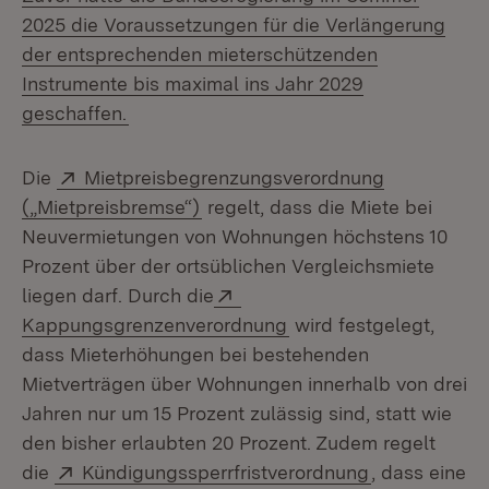
2025 die Voraussetzungen für die Verlängerung
der entsprechenden mieterschützenden
Instrumente bis maximal ins Jahr 2029
(Öffnet in neuem Fenster)
geschaffen.
Extern:
Die
Mietpreisbegrenzungsverordnung
(Öffnet in neuem Fenster)
(„Mietpreisbremse“)
regelt, dass die Miete bei
Neuvermietungen von Wohnungen höchstens 10
Prozent über der ortsüblichen Vergleichsmiete
Extern:
liegen darf. Durch die
(Öffnet in neuem Fenst
Kappungsgrenzenverordnung
wird festgelegt,
dass Mieterhöhungen bei bestehenden
Mietverträgen über Wohnungen innerhalb von drei
Jahren nur um 15 Prozent zulässig sind, statt wie
den bisher erlaubten 20 Prozent. Zudem regelt
Extern:
(Öffnet in ne
die
Kündigungssperrfristverordnung
, dass eine