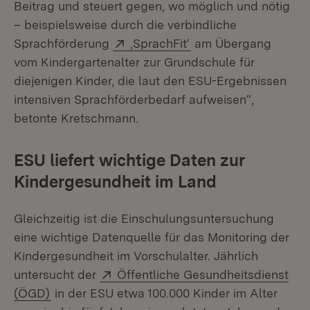
Beitrag und steuert gegen, wo möglich und nötig
– beispielsweise durch die verbindliche
Extern:
(Öffnet in neuem Fen
Sprachförderung
‚SprachFit‘
am Übergang
vom Kindergartenalter zur Grundschule für
diejenigen Kinder, die laut den ESU-Ergebnissen
intensiven Sprachförderbedarf aufweisen“,
betonte Kretschmann.
ESU liefert wichtige Daten zur
Kindergesundheit im Land
Gleichzeitig ist die Einschulungsuntersuchung
eine wichtige Datenquelle für das Monitoring der
Kindergesundheit im Vorschulalter. Jährlich
Extern:
untersucht der
Öffentliche Gesundheitsdienst
(Öffnet in neuem Fenster)
(ÖGD)
in der ESU etwa 100.000 Kinder im Alter