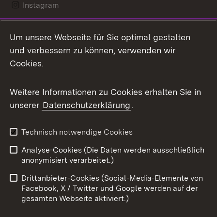
Instagram
LinkedIn
Um unsere Webseite für Sie optimal gestalten
Mastodon
und verbessern zu können, verwenden wir
Cookies.
Messenger
Social Wall
Weitere Informationen zu Cookies erhalten Sie in
unserer
Datenschutzerklärung
.
X / Twitter
Youtube
Technisch notwendige Cookies
Analyse-Cookies (Die Daten werden ausschließlich
Zum 
anonymisiert verarbeitet.)
Impressum
Kontakt
Drittanbieter-Cookies (Social-Media-Elemente von
Benutzungshinweise
Barrierefreiheit
Facebook, X / Twitter und Google werden auf der
gesamten Webseite aktiviert.)
Datenschutz
Cookies