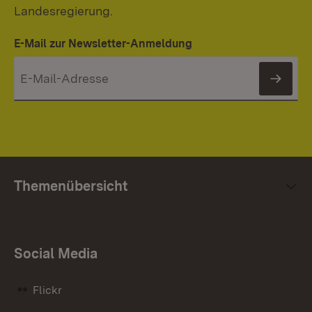
Landesregierung.
E-Mail zur Newsletter-Anmeldung
News
Themenübersicht
Social Media
Flickr