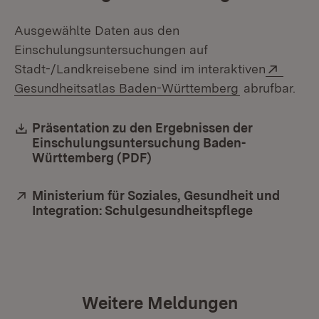
Ausgewählte Daten aus den
Einschulungsuntersuchungen auf
Extern
Stadt-/Landkreisebene sind im interaktiven
(Öffnet in ne
Gesundheitsatlas Baden-Württemberg
abrufbar.
Download:
Präsentation zu den Ergebnissen der
Einschulungsuntersuchung Baden-
Württemberg (PDF)
(Öffnet in neuem Fenster)
Extern:
Ministerium für Soziales, Gesundheit und
Integration: Schulgesundheitspflege
(Öffnet in
Weitere Meldungen