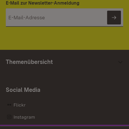
E-Mail zur Newsletter-Anmeldung
News
Themenübersicht
Social Media
Flickr
Instagram