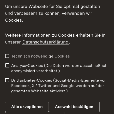
LinkedIn
Um unsere Webseite für Sie optimal gestalten
Mastodon
und verbessern zu können, verwenden wir
Cookies.
Messenger
Social Wall
Weitere Informationen zu Cookies erhalten Sie in
unserer
Datenschutzerklärung
.
X / Twitter
Youtube
Technisch notwendige Cookies
Analyse-Cookies (Die Daten werden ausschließlich
Zum 
anonymisiert verarbeitet.)
Impressum
Kontakt
Drittanbieter-Cookies (Social-Media-Elemente von
Benutzungshinweise
Barrierefreiheit
Facebook, X / Twitter und Google werden auf der
gesamten Webseite aktiviert.)
Datenschutz
Cookies
Alle akzeptieren
Auswahl bestätigen