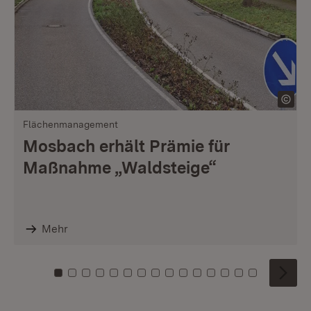
Flächenmanagement
Mosbach erhält Prämie für
Maßnahme „Waldsteige“
Mehr
Zu Kachel: 0
Zu Kachel: 1
Zu Kachel: 2
Zu Kachel: 3
Zu Kachel: 4
Zu Kachel: 5
Zu Kachel: 6
Zu Kachel: 7
Zu Kachel: 8
Zu Kachel: 9
Zu Kachel: 10
Zu Kachel: 11
Zu Kachel: 12
Zu Kachel: 1
Zu Kachel