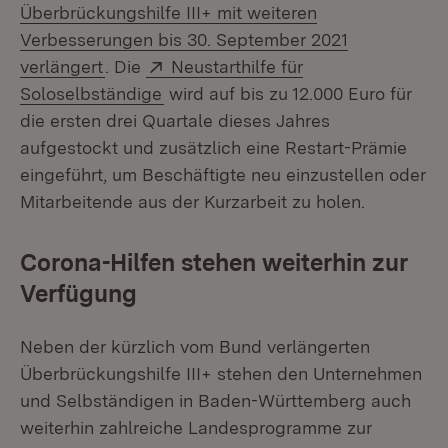
Überbrückungshilfe III+ mit weiteren
Verbesserungen bis 30. September 2021
(Öffnet in neuem Fenster)
Extern:
verlängert
. Die
Neustarthilfe für
(Öffnet in neuem Fenster)
Soloselbständige
wird auf bis zu 12.000 Euro für
die ersten drei Quartale dieses Jahres
aufgestockt und zusätzlich eine Restart-Prämie
eingeführt, um Beschäftigte neu einzustellen oder
Mitarbeitende aus der Kurzarbeit zu holen.
Corona-Hilfen stehen weiterhin zur
Verfügung
Neben der kürzlich vom Bund verlängerten
Überbrückungshilfe III+ stehen den Unternehmen
und Selbständigen in Baden-Württemberg auch
weiterhin zahlreiche Landesprogramme zur