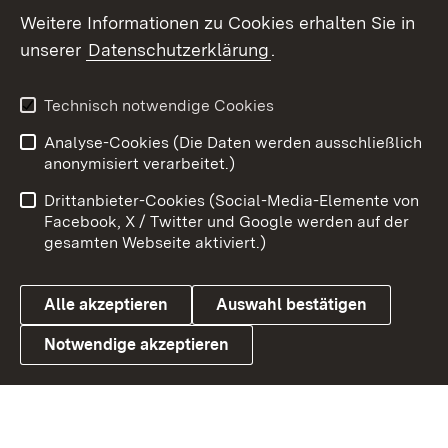
Social Wall
Weitere Informationen zu Cookies erhalten Sie in
unserer
Datenschutzerklärung
.
X / Twitter
Youtube
Technisch notwendige Cookies
Analyse-Cookies (Die Daten werden ausschließlich
Zum 
anonymisiert verarbeitet.)
Impressum
Kontakt
Drittanbieter-Cookies (Social-Media-Elemente von
Benutzungshinweise
Barrierefreiheit
Facebook, X / Twitter und Google werden auf der
gesamten Webseite aktiviert.)
Datenschutz
Cookies
Alle akzeptieren
Auswahl bestätigen
Notwendige akzeptieren
Link zum Landesportal