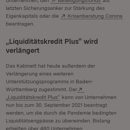
Unternehmen, den
Beteiligungsfonds
als
letzten Sicherungsanker zur Stärkung des
Extern:
(Öf
Eigenkapitals oder die
Krisenberatung Corona
beantragen.
„Liquiditätskredit Plus“ wird
verlängert
Das Kabinett hat heute außerdem der
Verlängerung eines weiteren
Unterstützungsprogramms in Baden-
Extern:
Württemberg zugestimmt. Der
(Öffnet in neuem Fenster)
„Liquiditätskredit Plus“
kann von Unternehmen
nun bis zum 30. September 2021 beantragt
werden, um die durch die Pandemie bedingten
Liquiditätsengpässe zu überwinden. Bislang
erhielten über 460 Unternehmen