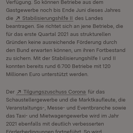
Verfügung. So können Betriebe aus dem
Gastgewerbe noch bis Ende Juni dieses Jahres
Extern:
(Öffnet in neuem Fenster
die
Stabilisierungshilfe II
des Landes
beantragen. Sie richtet sich an jene Betriebe, die
für das erste Quartal 2021 aus strukturellen
Gründen keine ausreichende Förderung durch
den Bund erwarten können, um ihren Fortbestand
zu sichern. Mit der Stabilisierungshilfe I und II
konnten bereits rund 6.700 Betriebe mit 120
Millionen Euro unterstützt werden.
Extern:
(Öffnet in neuem F
Der
Tilgungszuschuss Corona
für das
Schaustellergewerbe und die Marktkaufleute, die
Veranstaltungs-, Messe- und Eventbranche sowie
das Taxi- und Mietwagengewerbe wird im Jahr
2021 ebenfalls mit deutlich verbesserten
Förderbedingungen fortgeführt. So wird