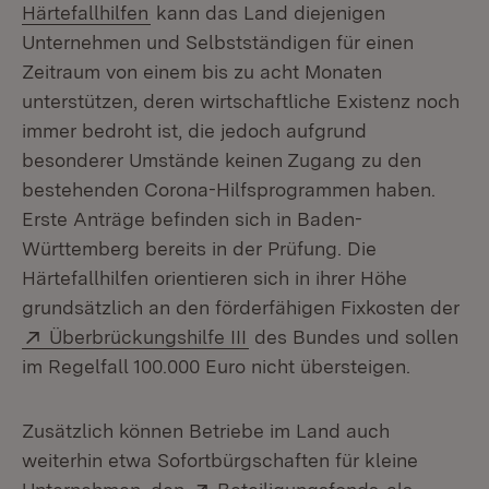
(Öffnet in neuem Fenster)
Härtefallhilfen
kann das Land diejenigen
Unternehmen und Selbstständigen für einen
Zeitraum von einem bis zu acht Monaten
unterstützen, deren wirtschaftliche Existenz noch
immer bedroht ist, die jedoch aufgrund
besonderer Umstände keinen Zugang zu den
bestehenden Corona-Hilfsprogrammen haben.
Erste Anträge befinden sich in Baden-
Württemberg bereits in der Prüfung. Die
Härtefallhilfen orientieren sich in ihrer Höhe
grundsätzlich an den förderfähigen Fixkosten der
Extern:
(Öffnet in neuem Fenster)
Überbrückungshilfe III
des Bundes und sollen
im Regelfall 100.000 Euro nicht übersteigen.
Zusätzlich können Betriebe im Land auch
weiterhin etwa Sofortbürgschaften für kleine
Extern:
(Öffnet in n