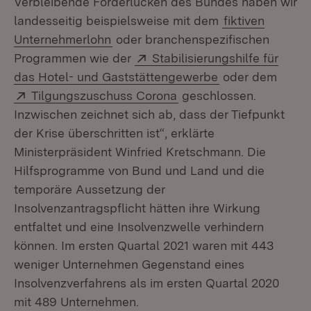
Verbleibende Förderlücken des Bundes haben wir
landesseitig beispielsweise mit dem
fiktiven
Unternehmerlohn
oder branchenspezifischen
Extern:
Programmen wie der
Stabilisierungshilfe für
(Öffnet in neue
das Hotel- und Gaststättengewerbe
oder dem
Extern:
(Öffnet in neuem Fenst
Tilgungszuschuss Corona
geschlossen.
Inzwischen zeichnet sich ab, dass der Tiefpunkt
der Krise überschritten ist“, erklärte
Ministerpräsident Winfried Kretschmann. Die
Hilfsprogramme von Bund und Land und die
temporäre Aussetzung der
Insolvenzantragspflicht hätten ihre Wirkung
entfaltet und eine Insolvenzwelle verhindern
können. Im ersten Quartal 2021 waren mit 443
weniger Unternehmen Gegenstand eines
Insolvenzverfahrens als im ersten Quartal 2020
mit 489 Unternehmen.