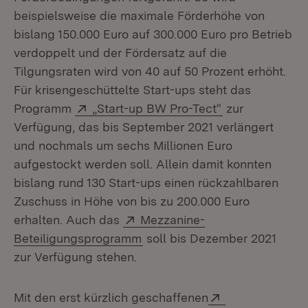
beispielsweise die maximale Förderhöhe von
bislang 150.000 Euro auf 300.000 Euro pro Betrieb
verdoppelt und der Fördersatz auf die
Tilgungsraten wird von 40 auf 50 Prozent erhöht.
Für krisengeschüttelte Start-ups steht das
Extern:
(Öffnet in neu
Programm
„Start-up BW Pro-Tect“
zur
Verfügung, das bis September 2021 verlängert
und nochmals um sechs Millionen Euro
aufgestockt werden soll. Allein damit konnten
bislang rund 130 Start-ups einen rückzahlbaren
Zuschuss in Höhe von bis zu 200.000 Euro
Extern:
erhalten. Auch das
Mezzanine-
(Öffnet in neuem Fenster)
Beteiligungsprogramm
soll bis Dezember 2021
zur Verfügung stehen.
Extern:
Mit den erst kürzlich geschaffenen