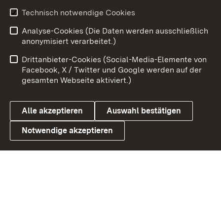
Youtube
Technisch notwendige Cookies
Analyse-Cookies (Die Daten werden ausschließlich
Zum 
anonymisiert verarbeitet.)
Impressum
Kontakt
Drittanbieter-Cookies (Social-Media-Elemente von
Benutzungshinweise
Barrierefreiheit
Facebook, X / Twitter und Google werden auf der
gesamten Webseite aktiviert.)
Datenschutz
Cookies
Alle akzeptieren
Auswahl bestätigen
Notwendige akzeptieren
Link zum Landesportal