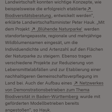
Landwirtschaft konnten wichtige Konzepte, wie
Extern:
beispielsweise die erfolgreich etablierte
(Öffnet in neuem Fenster)
Biodiversitätsberatung
, entwickelt werden“,
erklärte Landwirtschaftsminister Peter Hauk. „Mit
Extern:
(Öffnet in neu
dem Projekt
‚Blühende Naturparke‘
werden
standortangepasste, regionale und mehrjährige
Wildblumensamen eingesät, um die
Individuendichte und Artenzahl auf den Flächen
der Naturparke zu steigern. Ebenso tragen
verschiedene Projekte zur Reduzierung von
Lebensmittelabfällen und zur Etablierung einer
nachhaltigeren Gemeinschaftsverpflegung im
Extern:
Land bei. Auch der Aufbau eines
Netzwerkes
von Demonstrationsbetrieben zum Thema
(Öffnet in neuem
Biodiversität in Baden-Württemberg
wurde mit
geförderten Modellbetrieben bereits
angestoßen“, so Hauk.