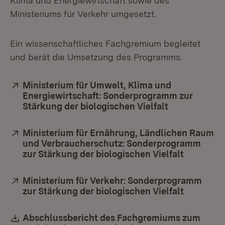
Klima und Energiewirtschaft sowie des
Ministeriums für Verkehr umgesetzt.
Ein wissenschaftliches Fachgremium begleitet
und berät die Umsetzung des Programms.
Extern:
Ministerium für Umwelt, Klima und
Energiewirtschaft: Sonderprogramm zur
Stärkung der biologischen Vielfalt
(Öffnet in ne
Extern:
Ministerium für Ernährung, Ländlichen Raum
und Verbraucherschutz: Sonderprogramm
zur Stärkung der biologischen Vielfalt
(Öffnet i
Extern:
Ministerium für Verkehr: Sonderprogramm
zur Stärkung der biologischen Vielfalt
(Öffnet i
Download:
Abschlussbericht des Fachgremiums zum