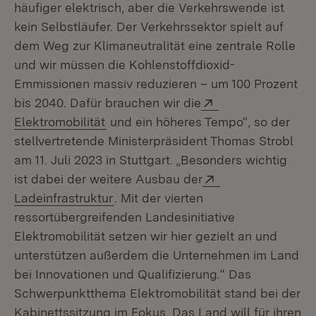
häufiger elektrisch, aber die Verkehrswende ist
kein Selbstläufer. Der Verkehrssektor spielt auf
dem Weg zur Klimaneutralität eine zentrale Rolle
und wir müssen die Kohlenstoffdioxid-
Emmissionen massiv reduzieren – um 100 Prozent
Extern:
bis 2040. Dafür brauchen wir die
(Öffnet in neuem Fenster)
Elektromobilität
und ein höheres Tempo“, so der
stellvertretende Ministerpräsident Thomas Strobl
am 11. Juli 2023 in Stuttgart. „Besonders wichtig
Extern:
ist dabei der weitere Ausbau der
(Öffnet in neuem Fenster)
Ladeinfrastruktur
. Mit der vierten
ressortübergreifenden Landesinitiative
Elektromobilität setzen wir hier gezielt an und
unterstützen außerdem die Unternehmen im Land
bei Innovationen und Qualifizierung.“ Das
Schwerpunktthema Elektromobilität stand bei der
Kabinettssitzung im Fokus. Das Land will für ihren