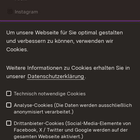
Instagram
LinkedIn
Um unsere Webseite für Sie optimal gestalten
Mastodon
und verbessern zu können, verwenden wir
Cookies.
Messenger
Social Wall
Weitere Informationen zu Cookies erhalten Sie in
unserer
Datenschutzerklärung
.
X / Twitter
Youtube
Technisch notwendige Cookies
Analyse-Cookies (Die Daten werden ausschließlich
Zum 
anonymisiert verarbeitet.)
Impressum
Kontakt
Drittanbieter-Cookies (Social-Media-Elemente von
Benutzungshinweise
Barrierefreiheit
Facebook, X / Twitter und Google werden auf der
gesamten Webseite aktiviert.)
Datenschutz
Cookies