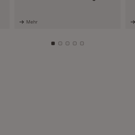
Mehr
Zu Kachel: 0
Zu Kachel: 3
Zu Kachel: 6
Zu Kachel: 9
Zu Kachel: 12