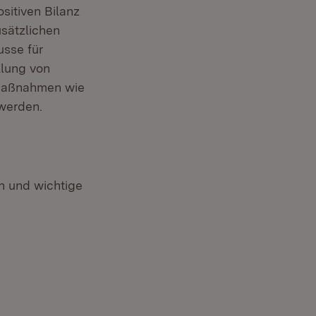
sitiven Bilanz
usätzlichen
usse für
llung von
 Maßnahmen wie
 werden.
 und wichtige