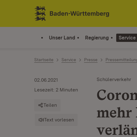
Zum Inhalt springen
Link zur Startseite
Unser Land
Regierung
Service
Startseite
Service
Presse
Pressemitteilu
Schülerverkehr
02.06.2021
Coron
Lesezeit: 2 Minuten
Teilen
mehr 
Text vorlesen
verlä