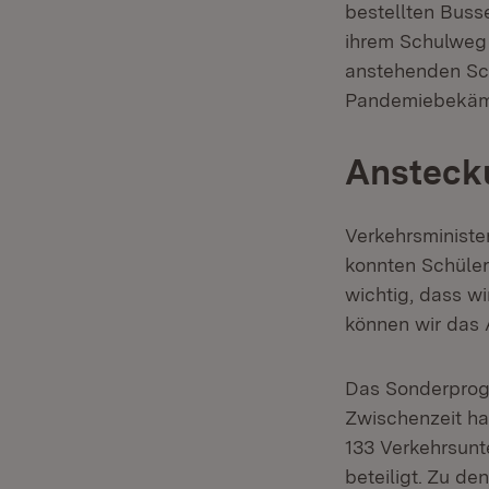
bestellten Buss
ihrem Schulweg 
anstehenden Sc
Pandemiebekäm
Anstecku
Verkehrsministe
konnten Schüler
wichtig, dass wi
können wir das 
Das Sonderprog
Zwischenzeit ha
133 Verkehrsunt
beteiligt. Zu de