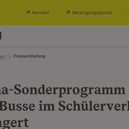
Extern:
Karriere
(Öffnet in neuem Fenster)
Extern:
Beteiligungsportal
(Öffnet
ngen
Pressemitteilung
a-Sonderprogramm 
Busse im Schülerver
ngert