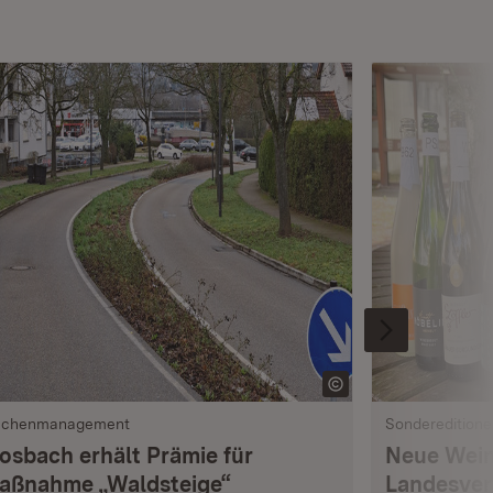
ächenmanagement
Sondereditione
osbach erhält Prämie für
Neue Wein
aßnahme „Waldsteige“
Landesver