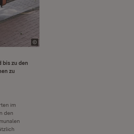
 bis zu den
nen zu
rten im
in den
mmunalen
tzlich