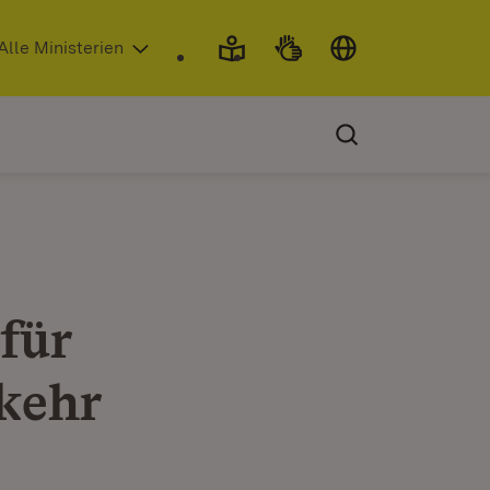
 in neuem Fenster)
Alle Ministerien
für
kehr