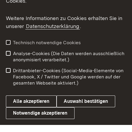
Cookies.
Messenger
Social Wall
Weitere Informationen zu Cookies erhalten Sie in
unserer
Datenschutzerklärung
.
X / Twitter
Youtube
Technisch notwendige Cookies
Analyse-Cookies (Die Daten werden ausschließlich
Zum 
anonymisiert verarbeitet.)
Impressum
Kontakt
Drittanbieter-Cookies (Social-Media-Elemente von
Benutzungshinweise
Barrierefreiheit
Facebook, X / Twitter und Google werden auf der
gesamten Webseite aktiviert.)
Datenschutz
Cookies
Alle akzeptieren
Auswahl bestätigen
Notwendige akzeptieren
Link zum Landesportal