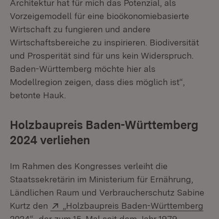
Architektur hat für mich das Potenzial, als
Vorzeigemodell für eine bioökonomiebasierte
Wirtschaft zu fungieren und andere
Wirtschaftsbereiche zu inspirieren. Biodiversität
und Prosperität sind für uns kein Widerspruch.
Baden-Württemberg möchte hier als
Modellregion zeigen, dass dies möglich ist“,
betonte Hauk.
Holzbaupreis Baden-Württemberg
2024 verliehen
Im Rahmen des Kongresses verleiht die
Staatssekretärin im Ministerium für Ernährung,
Ländlichen Raum und Verbraucherschutz Sabine
Extern:
Kurtz den
„Holzbaupreis Baden-Württemberg
(Öffnet in neuem Fenster)
2024“
, der zum 15. Mal seit dem Jahr 1979