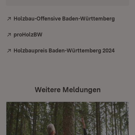
Extern:
Holzbau-Offensive Baden-Württemberg
(Öffnet
Extern:
proHolzBW
(Öffnet in neuem Fenster)
Extern:
Holzbaupreis Baden-Württemberg 2024
(Öffnet
Weitere Meldungen