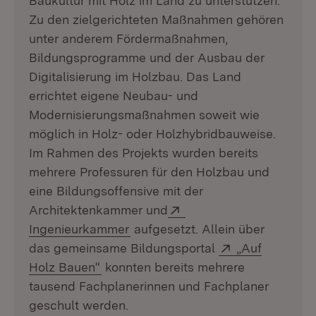
Baukultur mit Holz im Land zu unterstützen.
Zu den zielgerichteten Maßnahmen gehören
unter anderem Fördermaßnahmen,
Bildungsprogramme und der Ausbau der
Digitalisierung im Holzbau. Das Land
errichtet eigene Neubau- und
Modernisierungsmaßnahmen soweit wie
möglich in Holz- oder Holzhybridbauweise.
Im Rahmen des Projekts wurden bereits
mehrere Professuren für den Holzbau und
eine Bildungsoffensive mit der
Extern:
Architektenkammer und
(Öffnet in neuem Fenster)
Ingenieurkammer
aufgesetzt. Allein über
Extern:
das gemeinsame Bildungsportal
„Auf
(Öffnet in neuem Fenster)
Holz Bauen“
konnten bereits mehrere
tausend Fachplanerinnen und Fachplaner
geschult werden.