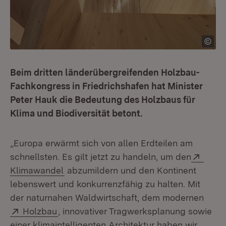
Beim dritten länderübergreifenden Holzbau-
Fachkongress in Friedrichshafen hat Minister
Peter Hauk die Bedeutung des Holzbaus für
Klima und Biodiversität betont.
„Europa erwärmt sich von allen Erdteilen am
Exter
schnellsten. Es gilt jetzt zu handeln, um den
(Öffnet in neuem Fenster)
Klimawandel
abzumildern und den Kontinent
lebenswert und konkurrenzfähig zu halten. Mit
der naturnahen Waldwirtschaft, dem modernen
Extern:
(Öffnet in neuem Fenster)
Holzbau
, innovativer Tragwerksplanung sowie
einer klimaintelligenten Architektur haben wir