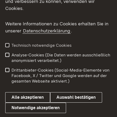
und verbessern zu können, verwenden wir
Cookies.
Messenger
Social Wall
Weitere Informationen zu Cookies erhalten Sie in
unserer
Datenschutzerklärung
.
X / Twitter
Youtube
Technisch notwendige Cookies
Analyse-Cookies (Die Daten werden ausschließlich
Zum 
anonymisiert verarbeitet.)
Impressum
Kontakt
Drittanbieter-Cookies (Social-Media-Elemente von
Benutzungshinweise
Barrierefreiheit
Facebook, X / Twitter und Google werden auf der
gesamten Webseite aktiviert.)
Datenschutz
Cookies
Alle akzeptieren
Auswahl bestätigen
Notwendige akzeptieren
Link zum Landesportal