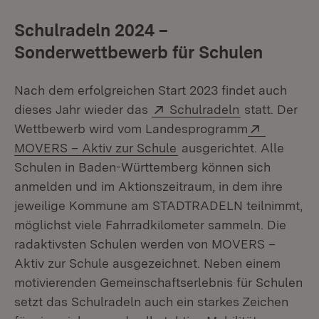
Schulradeln 2024 –
Sonderwettbewerb für Schulen
Nach dem erfolgreichen Start 2023 findet auch
Extern:
(Öffnet in ne
dieses Jahr wieder das
Schulradeln
statt. Der
Extern:
Wettbewerb wird vom Landesprogramm
(Öffnet in neuem Fenste
MOVERS – Aktiv zur Schule
ausgerichtet. Alle
Schulen in Baden-Württemberg können sich
anmelden und im Aktionszeitraum, in dem ihre
jeweilige Kommune am STADTRADELN teilnimmt,
möglichst viele Fahrradkilometer sammeln. Die
radaktivsten Schulen werden von MOVERS –
Aktiv zur Schule ausgezeichnet. Neben einem
motivierenden Gemeinschaftserlebnis für Schulen
setzt das Schulradeln auch ein starkes Zeichen