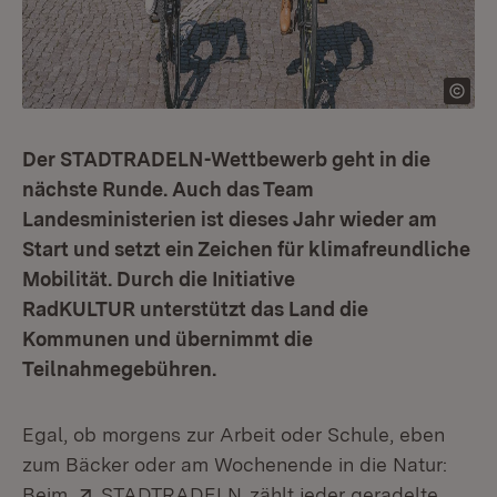
Der STADTRADELN-Wettbewerb geht in die
nächste Runde. Auch das Team
Landesministerien ist dieses Jahr wieder am
Start und setzt ein Zeichen für klimafreundliche
Mobilität. Durch die Initiative
RadKULTUR unterstützt das Land die
Kommunen und übernimmt die
Teilnahmegebühren.
Egal, ob morgens zur Arbeit oder Schule, eben
zum Bäcker oder am Wochenende in die Natur:
Extern:
(Öffnet in neuem Fenster)
Beim
STADTRADELN
zählt jeder geradelte