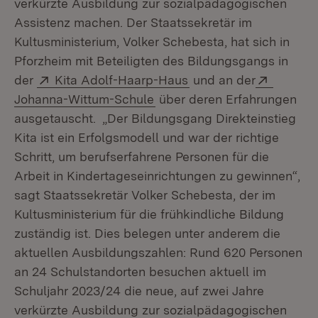
verkürzte Ausbildung zur sozialpädagogischen
Assistenz machen. Der Staatssekretär im
Kultusministerium, Volker Schebesta, hat sich in
Pforzheim mit Beteiligten des Bildungsgangs in
Extern:
(Öffnet in neuem Fens
Extern:
der
Kita Adolf-Haarp-Haus
und an der
(Öffnet in neuem Fenster)
Johanna-Wittum-Schule
über deren Erfahrungen
ausgetauscht. „Der Bildungsgang Direkteinstieg
Kita ist ein Erfolgsmodell und war der richtige
Schritt, um berufserfahrene Personen für die
Arbeit in Kindertageseinrichtungen zu gewinnen“,
sagt Staatssekretär Volker Schebesta, der im
Kultusministerium für die frühkindliche Bildung
zuständig ist. Dies belegen unter anderem die
aktuellen Ausbildungszahlen: Rund 620 Personen
an 24 Schulstandorten besuchen aktuell im
Schuljahr 2023/24 die neue, auf zwei Jahre
verkürzte Ausbildung zur sozialpädagogischen