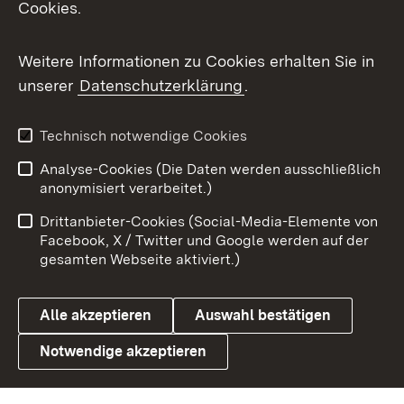
Cookies.
Messenger
Social Wall
Weitere Informationen zu Cookies erhalten Sie in
unserer
Datenschutzerklärung
.
X / Twitter
Youtube
Technisch notwendige Cookies
Analyse-Cookies (Die Daten werden ausschließlich
Zum 
anonymisiert verarbeitet.)
Impressum
Kontakt
Drittanbieter-Cookies (Social-Media-Elemente von
Benutzungshinweise
Barrierefreiheit
Facebook, X / Twitter und Google werden auf der
gesamten Webseite aktiviert.)
Datenschutz
Cookies
Alle akzeptieren
Auswahl bestätigen
Notwendige akzeptieren
Link zum Landesportal