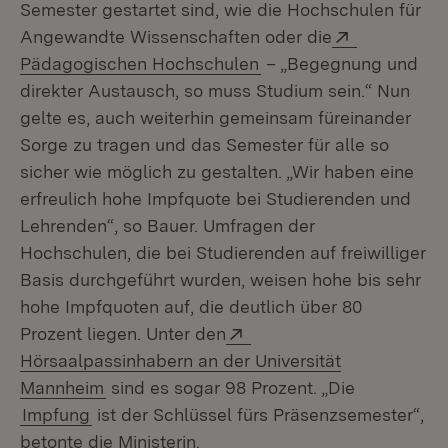
Semester gestartet sind, wie die Hochschulen für
Extern:
Angewandte Wissenschaften oder die
(Öffnet in neuem Fenst
Pädagogischen Hochschulen
– „Begegnung und
direkter Austausch, so muss Studium sein.“ Nun
gelte es, auch weiterhin gemeinsam füreinander
Sorge zu tragen und das Semester für alle so
sicher wie möglich zu gestalten. „Wir haben eine
erfreulich hohe Impfquote bei Studierenden und
Lehrenden“, so Bauer. Umfragen der
Hochschulen, die bei Studierenden auf freiwilliger
Basis durchgeführt wurden, weisen hohe bis sehr
hohe Impfquoten auf, die deutlich über 80
Extern:
Prozent liegen. Unter den
Hörsaalpassinhabern an der Universität
(Öffnet in neuem Fenster)
Mannheim
sind es sogar 98 Prozent. „Die
Impfung
ist der Schlüssel fürs Präsenzsemester“,
betonte die Ministerin.