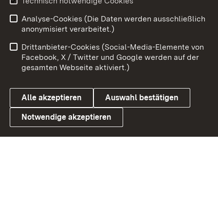
Technisch notwendige Cookies
Analyse-Cookies (Die Daten werden ausschließlich
Zum 
anonymisiert verarbeitet.)
Impressum
Kontakt
Drittanbieter-Cookies (Social-Media-Elemente von
Benutzungshinweise
Barrierefreiheit
Facebook, X / Twitter und Google werden auf der
gesamten Webseite aktiviert.)
Datenschutz
Cookies
Alle akzeptieren
Auswahl bestätigen
Notwendige akzeptieren
Link zum Landesportal