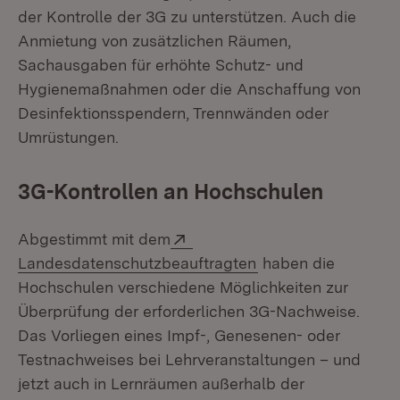
der Kontrolle der 3G zu unterstützen. Auch die
Anmietung von zusätzlichen Räumen,
Sachausgaben für erhöhte Schutz- und
Hygienemaßnahmen oder die Anschaffung von
Desinfektionsspendern, Trennwänden oder
Umrüstungen.
3G-Kontrollen an Hochschulen
Extern:
Abgestimmt mit dem
(Öffnet in neuem Fe
Landesdatenschutzbeauftragten
haben die
Hoch­schulen verschiedene Möglichkeiten zur
Überprüfung der erforderlichen 3G-Nachweise.
Das Vorliegen eines Impf-, Genesenen- oder
Testnach­weises bei Lehrveran­staltungen – und
jetzt auch in Lernräumen außerhalb der