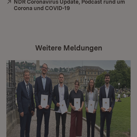
Extern:
NDR Coronavirus Update, Podcast rund um
Corona und COVID-19
(Öffnet in neuem Fenster)
Weitere Meldungen