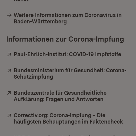
Weitere Informationen zum Coronavirus in
Baden-Württemberg
Informationen zur Corona-Impfung
Extern:
Paul-Ehrlich-Institut: COVID-19 Impfstoffe
(Öffn
Extern:
Bundesministerium für Gesundheit: Corona-
Schutzimpfung
(Öffnet in neuem Fenster)
Extern:
Bundeszentrale für Gesundheitliche
Aufklärung: Fragen und Antworten
(Öffnet in n
Extern:
Correctiv.org: Corona-Impfung – Die
häufigsten Behauptungen im Faktencheck
(Öff