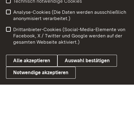
Technisch notwendige Cookies
Analyse-Cookies (Die Daten werden ausschließlich
Zum 
anonymisiert verarbeitet.)
Impressum
Kontakt
Drittanbieter-Cookies (Social-Media-Elemente von
Benutzungshinweise
Barrierefreiheit
Facebook, X / Twitter und Google werden auf der
gesamten Webseite aktiviert.)
Datenschutz
Cookies
Alle akzeptieren
Auswahl bestätigen
Notwendige akzeptieren
Link zum Landesportal