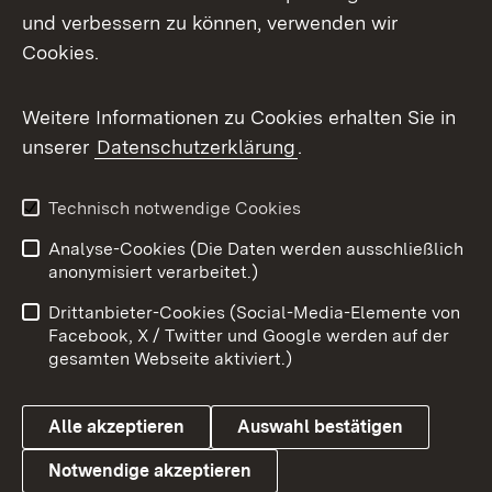
Mastodon
und verbessern zu können, verwenden wir
Cookies.
Messenger
Social Wall
Weitere Informationen zu Cookies erhalten Sie in
unserer
Datenschutzerklärung
.
X / Twitter
Youtube
Technisch notwendige Cookies
Analyse-Cookies (Die Daten werden ausschließlich
Zum 
anonymisiert verarbeitet.)
Impressum
Kontakt
Drittanbieter-Cookies (Social-Media-Elemente von
Benutzungshinweise
Barrierefreiheit
Facebook, X / Twitter und Google werden auf der
gesamten Webseite aktiviert.)
Datenschutz
Cookies
Alle akzeptieren
Auswahl bestätigen
Notwendige akzeptieren
Link zum Landesportal